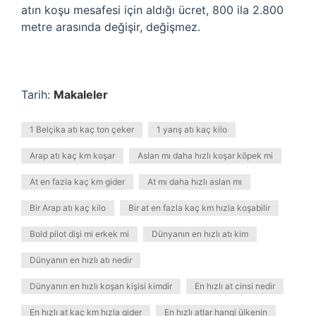
atın koşu mesafesi için aldığı ücret, 800 ila 2.800
metre arasında değişir, değişmez.
Tarih:
Makaleler
1 Belçika atı kaç ton çeker
1 yarış atı kaç kilo
Arap atı kaç km koşar
Aslan mı daha hızlı koşar köpek mi
At en fazla kaç km gider
At mı daha hızlı aslan mı
Bir Arap atı kaç kilo
Bir at en fazla kaç km hızla koşabilir
Bold pilot dişi mi erkek mi
Dünyanın en hızlı atı kim
Dünyanın en hızlı atı nedir
Dünyanın en hızlı koşan kişisi kimdir
En hızlı at cinsi nedir
En hızlı at kaç km hızla gider
En hızlı atlar hangi ülkenin