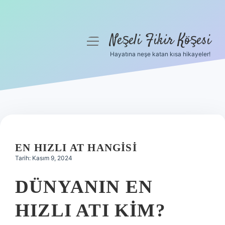
Neşeli Fikir Köşesi
menüyü
aç
Hayatına neşe katan kısa hikayeler!
Anasayfa
Gizlilik Politikası
Yasal Uyarı
Hakkımızda
EN HIZLI AT HANGISI
Tarih: Kasım 9, 2024
DÜNYANIN EN
HIZLI ATI KIM?