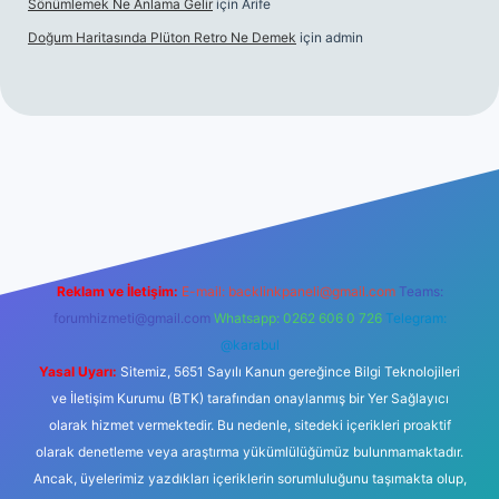
Sönümlemek Ne Anlama Gelir
için
Arife
Doğum Haritasında Plüton Retro Ne Demek
için
admin
lbet giriş
Reklam ve İletişim:
E-mail:
backlinkpaneli@gmail.com
Teams:
forumhizmeti@gmail.com
Whatsapp: 0262 606 0 726
Telegram:
@karabul
Yasal Uyarı:
Sitemiz, 5651 Sayılı Kanun gereğince Bilgi Teknolojileri
ve İletişim Kurumu (BTK) tarafından onaylanmış bir Yer Sağlayıcı
olarak hizmet vermektedir. Bu nedenle, sitedeki içerikleri proaktif
olarak denetleme veya araştırma yükümlülüğümüz bulunmamaktadır.
Ancak, üyelerimiz yazdıkları içeriklerin sorumluluğunu taşımakta olup,