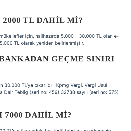
 2000 TL DAHIL MI?
ükellefler için, halihazırda 5.000 – 30.000 TL olan e-
– 5.000 TL olarak yeniden belirlenmiştir.
 BANKADAN GEÇME SINIRI
en 30.000 TL’ye çıkarıldı | Kpmg Vergi. Vergi Usul
 Dair Tebliğ (seri no: 459) 32738 sayılı (seri no: 575)
 7000 DAHIL MI?
00 TL’nin üzerindeki her türlü tahsilat ve ödemenin