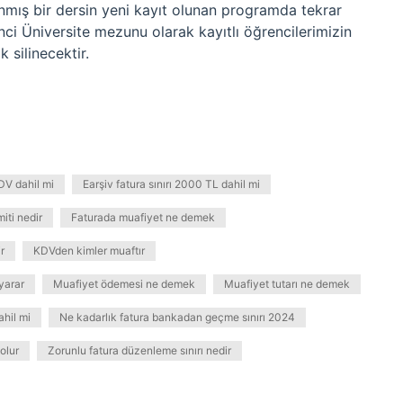
mış bir dersin yeni kayıt olunan programda tekrar
nci Üniversite mezunu olarak kayıtlı öğrencilerimizin
 silinecektir.
KDV dahil mi
Earşiv fatura sınırı 2000 TL dahil mi
miti nedir
Faturada muafiyet ne demek
r
KDVden kimler muaftır
yarar
Muafiyet ödemesi ne demek
Muafiyet tutarı ne demek
ahil mi
Ne kadarlık fatura bankadan geçme sınırı 2024
 olur
Zorunlu fatura düzenleme sınırı nedir