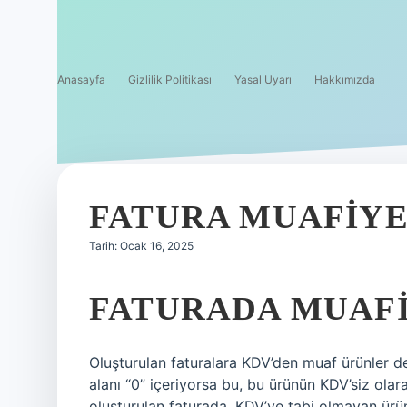
Anasayfa
Gizlilik Politikası
Yasal Uyarı
Hakkımızda
FATURA MUAFIYET
Tarih: Ocak 16, 2025
FATURADA MUAF
Oluşturulan faturalara KDV’den muaf ürünler d
alanı “0” içeriyorsa bu, bu ürünün KDV’siz olar
oluşturulan faturada, KDV’ye tabi olmayan ürünle