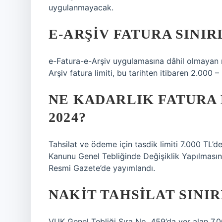
uygulanmayacak.
E-ARŞIV FATURA SINIRI
e-Fatura-e-Arşiv uygulamasına dâhil olmayan m
Arşiv fatura limiti, bu tarihten itibaren 2.000 
NE KADARLIK FATURA
2024?
Tahsilat ve ödeme için tasdik limiti 7.000 TL’d
Kanunu Genel Tebliğinde Değişiklik Yapılmasına
Resmi Gazete’de yayımlandı.
NAKIT TAHSILAT SINIRI
VUK Genel Tebliği Sıra No. 459’da yer alan 7.0