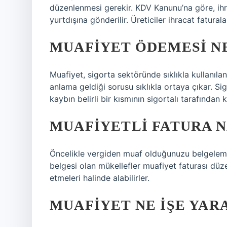
düzenlenmesi gerekir. KDV Kanunu’na göre, ih
yurtdışına gönderilir. Üreticiler ihracat fatur
MUAFIYET ÖDEMESI N
Muafiyet, sigorta sektöründe sıklıkla kullanıla
anlama geldiği sorusu sıklıkla ortaya çıkar. Si
kaybın belirli bir kısmının sigortalı tarafından 
MUAFIYETLI FATURA N
Öncelikle vergiden muaf olduğunuzu belgeleme
belgesi olan mükellefler muafiyet faturası düzen
etmeleri halinde alabilirler.
MUAFIYET NE IŞE YAR