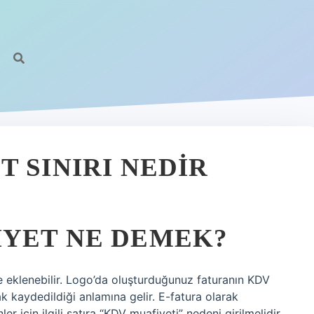
 SINIRI NEDIR
IYET NE DEMEK?
e eklenebilir. Logo’da oluşturduğunuz faturanın KDV
ak kaydedildiği anlamına gelir. E-fatura olarak
r için ilgili satıra “KDV muafiyeti” nedeni girilmelidir.