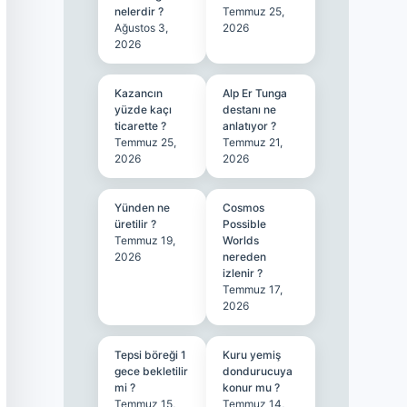
nelerdir ?
Temmuz 25,
Ağustos 3,
2026
2026
Kazancın
Alp Er Tunga
yüzde kaçı
destanı ne
ticarette ?
anlatıyor ?
Temmuz 25,
Temmuz 21,
2026
2026
Yünden ne
Cosmos
üretilir ?
Possible
Temmuz 19,
Worlds
2026
nereden
izlenir ?
Temmuz 17,
2026
Tepsi böreği 1
Kuru yemiş
gece bekletilir
dondurucuya
mi ?
konur mu ?
Temmuz 15,
Temmuz 14,