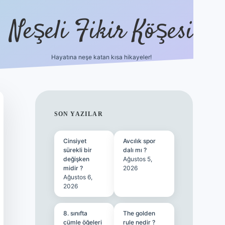
Neşeli Fikir Köşesi
Hayatına neşe katan kısa hikayeler!
ilbet giriş
SIDEBAR
SON YAZILAR
Cinsiyet
Avcılık spor
sürekli bir
dalı mı ?
değişken
Ağustos 5,
midir ?
2026
Ağustos 6,
2026
8. sınıfta
The golden
cümle öğeleri
rule nedir ?