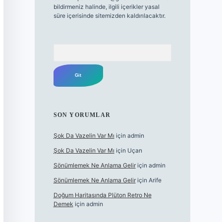
bildirmeniz halinde, ilgili içerikler yasal
süre içerisinde sitemizden kaldırılacaktır.
Arama
SON YORUMLAR
Şok Da Vazelin Var Mı
için
admin
Şok Da Vazelin Var Mı
için
Uçan
Sönümlemek Ne Anlama Gelir
için
admin
Sönümlemek Ne Anlama Gelir
için
Arife
Doğum Haritasında Plüton Retro Ne
Demek
için
admin