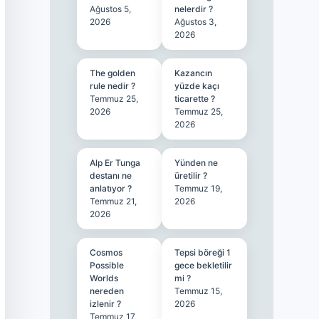
Ağustos 5,
nelerdir ?
2026
Ağustos 3,
2026
The golden
Kazancın
rule nedir ?
yüzde kaçı
Temmuz 25,
ticarette ?
2026
Temmuz 25,
2026
Alp Er Tunga
Yünden ne
destanı ne
üretilir ?
anlatıyor ?
Temmuz 19,
Temmuz 21,
2026
2026
Cosmos
Tepsi böreği 1
Possible
gece bekletilir
Worlds
mi ?
nereden
Temmuz 15,
izlenir ?
2026
Temmuz 17,