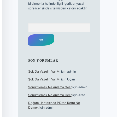
bildirmeniz halinde, ilgili içerikler yasal
süre içerisinde sitemizden kaldırılacaktır.
Arama
SON YORUMLAR
Şok Da Vazelin Var Mı
için
admin
Şok Da Vazelin Var Mı
için
Uçan
Sönümlemek Ne Anlama Gelir
için
admin
Sönümlemek Ne Anlama Gelir
için
Arife
Doğum Haritasında Plüton Retro Ne
Demek
için
admin