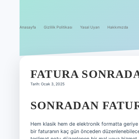
Anasayfa
Gizlilik Politikası
Yasal Uyarı
Hakkımızda
FATURA SONRADA
Tarih: Ocak 3, 2025
SONRADAN FATUR
Hem klasik hem de elektronik formatta geriye dö
bir faturanın kaç gün önceden düzenlenebilec
teslimat notu düzenlenen bir mal veya hizmet i