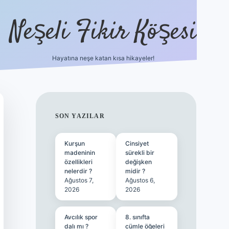
Neşeli Fikir Köşesi
Hayatına neşe katan kısa hikayeler!
ilbet gir
SIDEBAR
SON YAZILAR
Kurşun
Cinsiyet
madeninin
sürekli bir
özellikleri
değişken
nelerdir ?
midir ?
Ağustos 7,
Ağustos 6,
2026
2026
Avcılık spor
8. sınıfta
dalı mı ?
cümle öğeleri