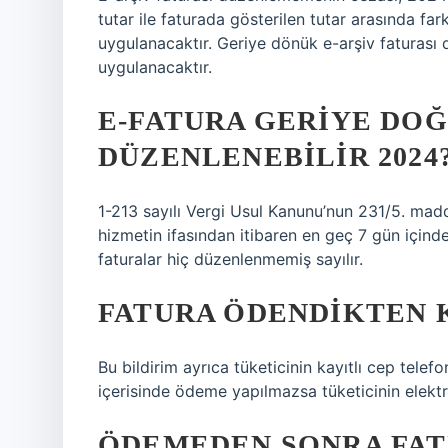
tutar ile faturada gösterilen tutar arasında fa
uygulanacaktır. Geriye dönük e-arşiv faturası 
uygulanacaktır.
E-FATURA GERIYE DO
DÜZENLENEBILIR 2024
1-213 sayılı Vergi Usul Kanunu’nun 231/5. madd
hizmetin ifasından itibaren en geç 7 gün için
faturalar hiç düzenlenmemiş sayılır.
FATURA ÖDENDIKTEN 
Bu bildirim ayrıca tüketicinin kayıtlı cep tele
içerisinde ödeme yapılmazsa tüketicinin elektri
ÖDEMEDEN SONRA FATU