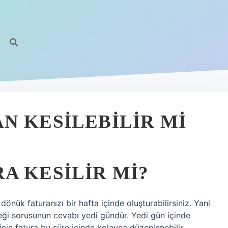
N KESILEBILIR MI
A KESILIR MI?
nük faturanızı bir hafta içinde oluşturabilirsiniz. Yani
eği sorusunun cevabı yedi gündür. Yedi gün içinde
çin fatura bu süre içinde kolayca düzenlenebilir.