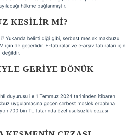
yılacağı hükme bağlanmıştır.
Z KESILIR MI?
mi? Yukarıda belirtildiği gibi, serbest meslek makbuzu
 için de geçerlidir. E-faturalar ve e-arşiv faturaları için
değildir.
RIYLE GERIYE DÖNÜK
ihli duyurusu ile 1 Temmuz 2024 tarihinden itibaren
akbuz uygulamasına geçen serbest meslek erbabına
milyon 700 bin TL tutarında özel usulsüzlük cezası
A KESMENIN CEZASI