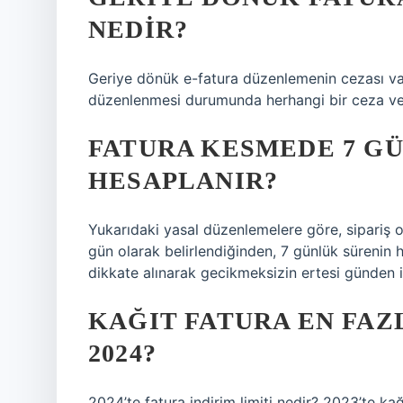
NEDIR?
Geriye dönük e-fatura düzenlemenin cezası var
düzenlenmesi durumunda herhangi bir ceza vey
FATURA KESMEDE 7 GÜ
HESAPLANIR?
Yukarıdaki yasal düzenlemelere göre, sipariş 
gün olarak belirlendiğinden, 7 günlük sürenin 
dikkate alınarak gecikmeksizin ertesi günden it
KAĞIT FATURA EN FAZ
2024?
2024’te fatura indirim limiti nedir? 2023’te kağ