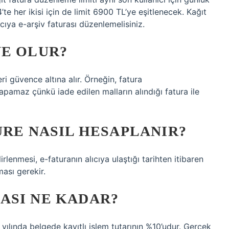
te her ikisi için de limit 6900 TL’ye eşitlenecek. Kağıt
ıya e-arşiv faturası düzenlemelisiniz.
NE OLUR?
ri güvence altına alır. Örneğin, fatura
apamaz çünkü iade edilen malların alındığı fatura ile
ÜRE NASIL HESAPLANIR?
rlenmesi, e-faturanın alıcıya ulaştığı tarihten itibaren
ası gerekir.
ASI NE KADAR?
ılında belgede kayıtlı işlem tutarının %10’udur. Gerçek