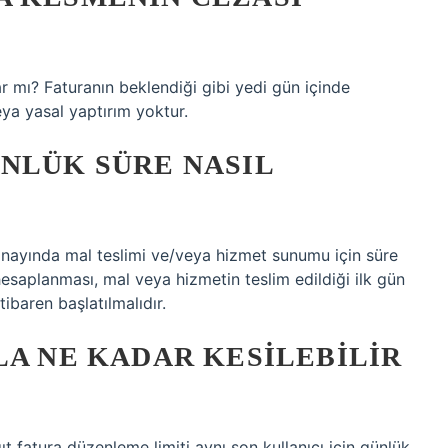
 mı? Faturanın beklendiği gibi yedi gün içinde
a yasal yaptırım yoktur.
NLÜK SÜRE NASIL
onayında mal teslimi ve/veya hizmet sunumu için süre
hesaplanması, mal veya hizmetin teslim edildiği ilk gün
ibaren başlatılmalıdır.
LA NE KADAR KESILEBILIR
ıt fatura düzenleme limiti aynı son kullanıcı için günlük