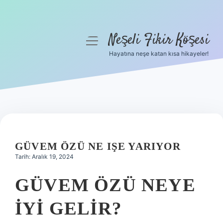
Neşeli Fikir Köşesi
menüyü
aç
Hayatına neşe katan kısa hikayeler!
Anasayfa
Gizlilik Politikası
Yasal Uyarı
Hakkımızda
GÜVEM ÖZÜ NE IŞE YARIYOR
Tarih: Aralık 19, 2024
GÜVEM ÖZÜ NEYE
IYI GELIR?