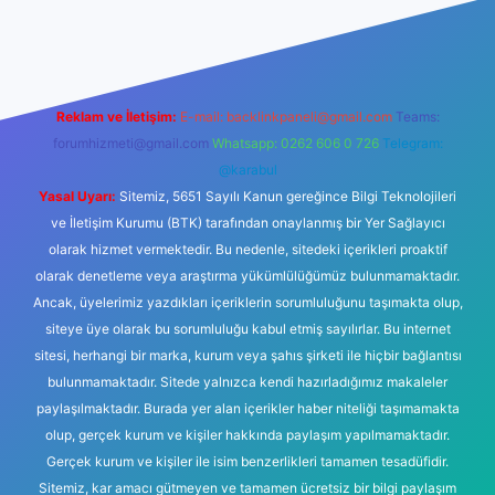
ilbet giriş
Reklam ve İletişim:
E-mail:
backlinkpaneli@gmail.com
Teams:
forumhizmeti@gmail.com
Whatsapp: 0262 606 0 726
Telegram:
@karabul
Yasal Uyarı:
Sitemiz, 5651 Sayılı Kanun gereğince Bilgi Teknolojileri
ve İletişim Kurumu (BTK) tarafından onaylanmış bir Yer Sağlayıcı
olarak hizmet vermektedir. Bu nedenle, sitedeki içerikleri proaktif
olarak denetleme veya araştırma yükümlülüğümüz bulunmamaktadır.
Ancak, üyelerimiz yazdıkları içeriklerin sorumluluğunu taşımakta olup,
siteye üye olarak bu sorumluluğu kabul etmiş sayılırlar. Bu internet
sitesi, herhangi bir marka, kurum veya şahıs şirketi ile hiçbir bağlantısı
bulunmamaktadır. Sitede yalnızca kendi hazırladığımız makaleler
paylaşılmaktadır. Burada yer alan içerikler haber niteliği taşımamakta
olup, gerçek kurum ve kişiler hakkında paylaşım yapılmamaktadır.
Gerçek kurum ve kişiler ile isim benzerlikleri tamamen tesadüfidir.
Sitemiz, kar amacı gütmeyen ve tamamen ücretsiz bir bilgi paylaşım