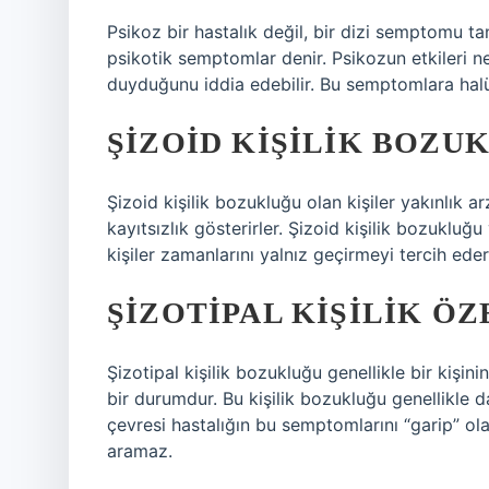
Psikoz bir hastalık değil, bir dizi semptomu ta
psikotik semptomlar denir. Psikozun etkileri 
duyduğunu iddia edebilir. Bu semptomlara halü
ŞIZOID KIŞILIK BOZU
Şizoid kişilik bozukluğu olan kişiler yakınlık a
kayıtsızlık gösterirler. Şizoid kişilik bozukluğ
kişiler zamanlarını yalnız geçirmeyi tercih ederl
ŞIZOTIPAL KIŞILIK ÖZ
Şizotipal kişilik bozukluğu genellikle bir kişini
bir durumdur. Bu kişilik bozukluğu genellikle dah
çevresi hastalığın bu semptomlarını “garip” ol
aramaz.