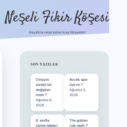
Neşeli Fikir Köşesi
Hayatına neşe katan kısa hikayeler!
ilbet giriş
SIDEBAR
SON YAZILAR
Cinsiyet
Avcılık spor
sürekli bir
dalı mı ?
değişken
Ağustos 5,
midir ?
2026
Ağustos 6,
2026
8. sınıfta
The golden
cümle öğeleri
rule nedir ?