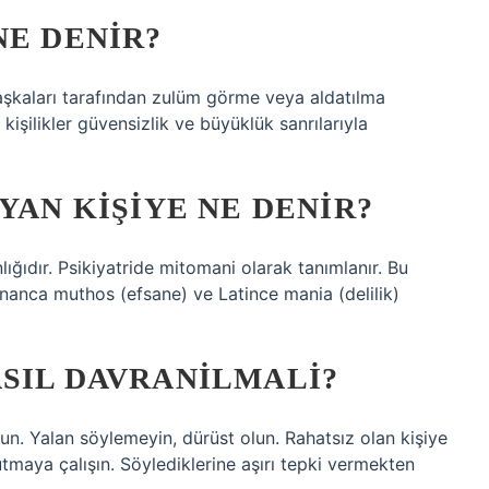
NE DENIR?
aşkaları tarafından zulüm görme veya aldatılma
 kişilikler güvensizlik ve büyüklük sanrılarıyla
YAN KIŞIYE NE DENIR?
ığıdır. Psikiyatride mitomani olarak tanımlanır. Bu
Yunanca muthos (efsane) ve Latince mania (delilik)
SIL DAVRANILMALI?
lun. Yalan söylemeyin, dürüst olun. Rahatsız olan kişiye
utmaya çalışın. Söylediklerine aşırı tepki vermekten