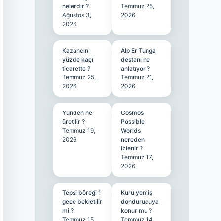
nelerdir ?
Temmuz 25,
Ağustos 3,
2026
2026
Kazancın
Alp Er Tunga
yüzde kaçı
destanı ne
ticarette ?
anlatıyor ?
Temmuz 25,
Temmuz 21,
2026
2026
Yünden ne
Cosmos
üretilir ?
Possible
Temmuz 19,
Worlds
2026
nereden
izlenir ?
Temmuz 17,
2026
Tepsi böreği 1
Kuru yemiş
gece bekletilir
dondurucuya
mi ?
konur mu ?
Temmuz 15,
Temmuz 14,