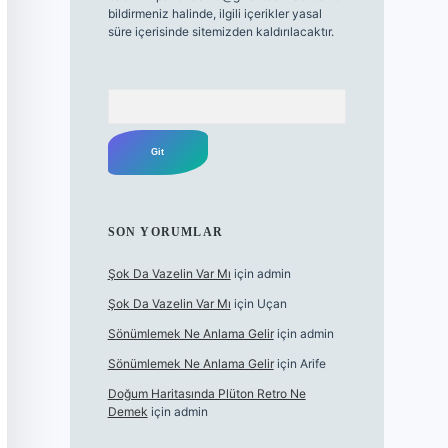
bildirmeniz halinde, ilgili içerikler yasal
süre içerisinde sitemizden kaldırılacaktır.
Arama
SON YORUMLAR
Şok Da Vazelin Var Mı
için
admin
Şok Da Vazelin Var Mı
için
Uçan
Sönümlemek Ne Anlama Gelir
için
admin
Sönümlemek Ne Anlama Gelir
için
Arife
Doğum Haritasında Plüton Retro Ne
Demek
için
admin