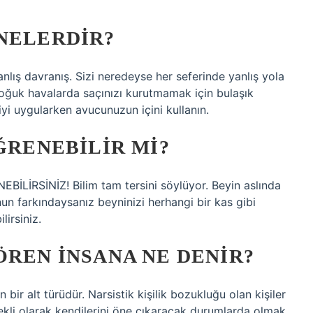
NELERDIR?
lış davranış. Sizi neredeyse her seferinde yanlış yola
 Soğuk havalarda saçınızı kurutmamak için bulaşık
yi uygularken avucunuzun içini kullanın.
ĞRENEBILIR MI?
LİRSİNİZ! Bilim tam tersini söylüyor. Beyin aslında
nun farkındaysanız beyninizi herhangi bir kas gibi
lirsiniz.
ÖREN INSANA NE DENIR?
 bir alt türüdür. Narsistik kişilik bozukluğu olan kişiler
rekli olarak kendilerini öne çıkaracak durumlarda olmak