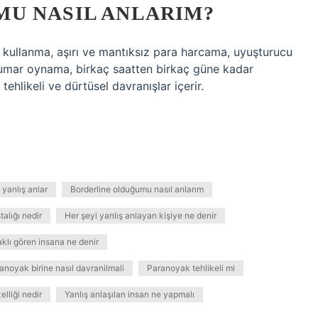
U NASIL ANLARIM?
ç kullanma, aşırı ve mantıksız para harcama, uyuşturucu
, kumar oynama, birkaç saatten birkaç güne kadar
tehlikeli ve dürtüsel davranışlar içerir.
 yanlış anlar
Borderline olduğumu nasıl anlarım
alığı nedir
Her şeyi yanlış anlayan kişiye ne denir
klı gören insana ne denir
anoyak birine nasıl davranilmali
Paranoyak tehlikeli mi
elliği nedir
Yanlış anlaşılan insan ne yapmalı