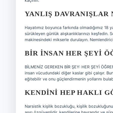
kaçının.
YANLIŞ DAVRANIŞLAR 
Hayatımız boyunca farkında olmadığımız 18 yan
sürükleyen günlük alışkanlıklarınızı keşfedin.
makinesindeki mikserle durulayın. Nemlendirici
BIR INSAN HER ŞEYI Ö
BİLMENİZ GEREKEN BİR ŞEY: HER ŞEYİ ÖĞRENEBİ
insan vücudundaki diğer kaslar gibi çalışır. Bu
eğitebilir ve onu güçlendirmenin yollarını bulabi
KENDINI HEP HAKLI G
Narsistik kişilik bozukluğu, kişilik bozukluğunun
aşırı özgüvenlidir, kendilerine hayrandır ve sü