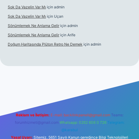
Şok Da Vazelin Var Mı
için
admin
Şok Da Vazelin Var Mı
için
Uçan
Sönümlemek Ne Anlama Gelir
için
admin
Sönümlemek Ne Anlama Gelir
için
Arife
Doğum Haritasında Plüton Retro Ne Demek
için
admin
bet giriş
Reklam ve İletişim:
E-mail:
backlinkpaneli@gmail.com
Teams:
forumhizmeti@gmail.com
Whatsapp: 0262 606 0 726
Telegram:
@karabul
Yasal Uyarı:
Sitemiz, 5651 Sayılı Kanun gereğince Bilgi Teknolojileri