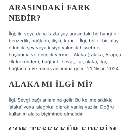
ARASINDAKI FARK
NEDIR?
İlgi; iki veya daha fazla şey arasındaki herhangi bir
benzerlik, bağlantı, ilişki, konu… İlgi; belirli bir olay,
etkinlik, şey veya kişiye yakınlık hissetme,
hoşlanma ve öncelik verme… Alâka (-alāḳa, Arapça
-lḳ kökünden), bağlantı, sevgi, ilgi, alaka, ilgi,
bağlanma ve temas anlamına gelir…21 Nisan 2024
ALAKA MI ILGI MI?
İlgi. Sevgi bağı anlamına gelir. Bu kelime sıklıkla
‘alaka’ veya ‘alaghka’ olarak yanlış yazılır. Doğru
kullanım alaka biçiminde olmalıdır.
ÇOK TEŞEKKÜR EDERIM