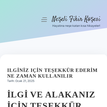
Neşeli Fikir Köşesi
menüyü
aç
Hayatına neşe katan kısa hikayeler!
Anasayfa
Gizlilik Politikası
Yasal Uyarı
Hakkımızda
ILGINIZ IÇIN TEŞEKKÜR EDERIM
NE ZAMAN KULLANILIR
Tarih: Ocak 21, 2025
İLGI VE ALAKANIZ
IÇIN TEŞEKKÜR