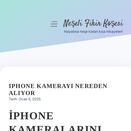
Neşeli Fikir Köşesi
menüyü
aç
Hayatına neşe katan kısa hikayeler!
Anasayfa
Gizlilik Politikası
Yasal Uyarı
Hakkımızda
IPHONE KAMERAYI NEREDEN
ALIYOR
Tarih: Ocak 6, 2025
IPHONE
KAMERALARINI