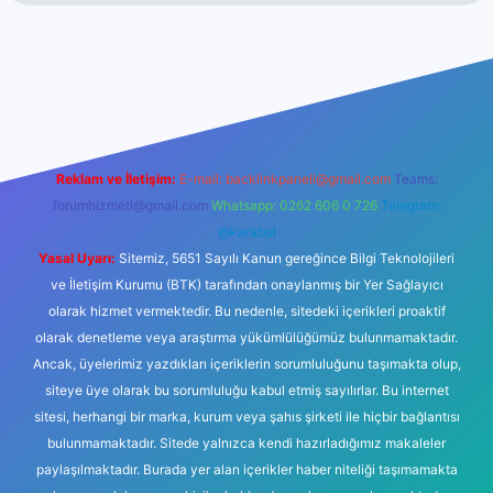
lbet giriş
Reklam ve İletişim:
E-mail:
backlinkpaneli@gmail.com
Teams:
forumhizmeti@gmail.com
Whatsapp: 0262 606 0 726
Telegram:
@karabul
Yasal Uyarı:
Sitemiz, 5651 Sayılı Kanun gereğince Bilgi Teknolojileri
ve İletişim Kurumu (BTK) tarafından onaylanmış bir Yer Sağlayıcı
olarak hizmet vermektedir. Bu nedenle, sitedeki içerikleri proaktif
olarak denetleme veya araştırma yükümlülüğümüz bulunmamaktadır.
Ancak, üyelerimiz yazdıkları içeriklerin sorumluluğunu taşımakta olup,
siteye üye olarak bu sorumluluğu kabul etmiş sayılırlar. Bu internet
sitesi, herhangi bir marka, kurum veya şahıs şirketi ile hiçbir bağlantısı
bulunmamaktadır. Sitede yalnızca kendi hazırladığımız makaleler
paylaşılmaktadır. Burada yer alan içerikler haber niteliği taşımamakta