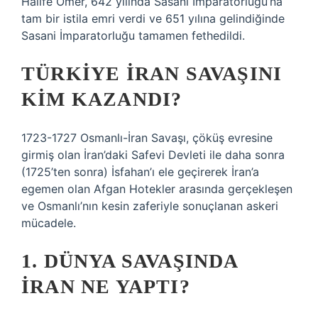
Halife Ömer, 642 yılında Sasani İmparatorluğu’na
tam bir istila emri verdi ve 651 yılına gelindiğinde
Sasani İmparatorluğu tamamen fethedildi.
TÜRKIYE İRAN SAVAŞINI
KIM KAZANDI?
1723-1727 Osmanlı-İran Savaşı, çöküş evresine
girmiş olan İran’daki Safevi Devleti ile daha sonra
(1725’ten sonra) İsfahan’ı ele geçirerek İran’a
egemen olan Afgan Hotekler arasında gerçekleşen
ve Osmanlı’nın kesin zaferiyle sonuçlanan askeri
mücadele.
1. DÜNYA SAVAŞINDA
İRAN NE YAPTI?