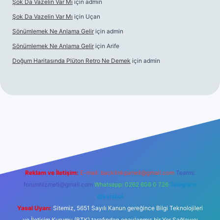
Şok Da Vazelin Var Mı
için
admin
Şok Da Vazelin Var Mı
için
Uçan
Sönümlemek Ne Anlama Gelir
için
admin
Sönümlemek Ne Anlama Gelir
için
Arife
Doğum Haritasında Plüton Retro Ne Demek
için
admin
ilbet giriş
Reklam ve İletişim:
E-mail:
backlinkpaneli@gmail.com
Teams:
forumhizmeti@gmail.com
Whatsapp: 0262 606 0 726
Telegram:
@karabul
Yasal Uyarı:
Sitemiz, 5651 Sayılı Kanun gereğince Bilgi Teknolojileri
ve İletişim Kurumu (BTK) tarafından onaylanmış bir Yer Sağlayıcı