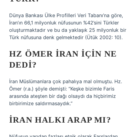
Dünya Bankası Ülke Profilleri Veri Tabanı’na göre,
İran’ın 66,1 milyonluk nüfusunun %42’sini Türkler
oluşturmaktadır ve bu da yaklaşık 25 milyonluk bir
Türk nüfusuna denk gelmektedir (Ütük 2002: 10).
HZ ÖMER İRAN IÇIN NE
DEDI?
İran Müslümanlara çok pahalıya mal olmuştu. Hz.
Ömer (r.a.) şöyle demişti: “Keşke bizimle Faris
arasında ateşten bir dağı olsaydı da hiçbirimiz
birbirimize saldırmasaydık.”
İRAN HALKI ARAP MI?
Nüfusun yarıdan fazlası etnik olarak Farslardan