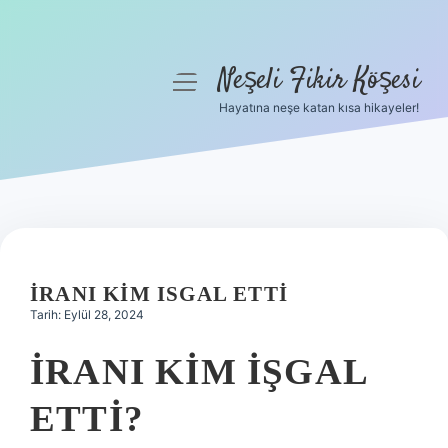
Neşeli Fikir Köşesi
menüyü
aç
Hayatına neşe katan kısa hikayeler!
Anasayfa
Gizlilik Politikası
Yasal Uyarı
Hakkımızda
İRANI KIM ISGAL ETTI
Tarih: Eylül 28, 2024
İRANI KIM IŞGAL
ETTI?