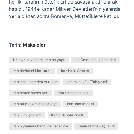
her iki tarafın müttefikleri de savaşa aktif olarak
katıldı. 1944’e kadar Mihver Devletleri’nin yanında
yer aldıktan sonra Romanya, Müttefikler’e katıldı.
Tarih:
Makaleler
1 dünya savaşında İran ne yaptı
Hz Ömer İran için ne dedi
İran devletini kim kurdu
İran halkı Arap mı
İran İsraili nereden vuruyor
İran mı büyük Türkiye mi
İran neden savaş açtı
İran Şahına ne oldu
İran tarihte kimlerle savaştı
İranı kim fethetti
İranı kim işgal etti
İranın ilk şahı kimdir
İranın yanında hangi devletler var
İranın yüzde kaçı Türk