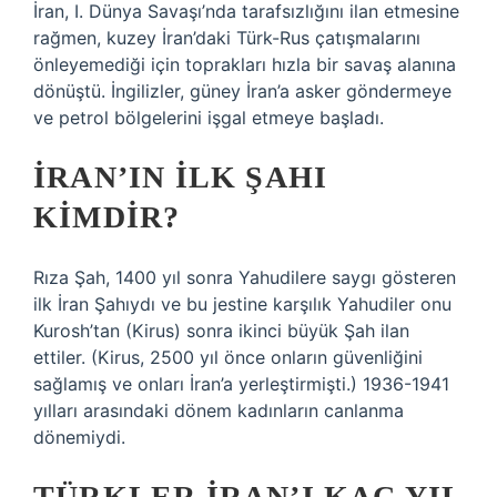
İran, I. Dünya Savaşı’nda tarafsızlığını ilan etmesine
rağmen, kuzey İran’daki Türk-Rus çatışmalarını
önleyemediği için toprakları hızla bir savaş alanına
dönüştü. İngilizler, güney İran’a asker göndermeye
ve petrol bölgelerini işgal etmeye başladı.
İRAN’IN ILK ŞAHI
KIMDIR?
Rıza Şah, 1400 yıl sonra Yahudilere saygı gösteren
ilk İran Şahıydı ve bu jestine karşılık Yahudiler onu
Kurosh’tan (Kirus) sonra ikinci büyük Şah ilan
ettiler. (Kirus, 2500 yıl önce onların güvenliğini
sağlamış ve onları İran’a yerleştirmişti.) 1936-1941
yılları arasındaki dönem kadınların canlanma
dönemiydi.
TÜRKLER İRAN’I KAÇ YIL