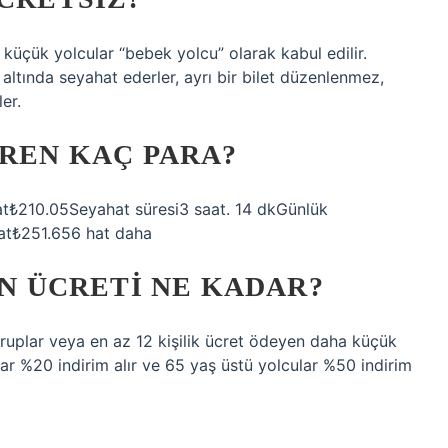
 küçük yolcular “bebek yolcu” olarak kabul edilir.
ltında seyahat ederler, ayrı bir bilet düzenlenmez,
er.
TREN KAÇ PARA?
yat₺210.05Seyahat süresi3 saat. 14 dkGünlük
yat₺251.656 hat daha
EN ÜCRETI NE KADAR?
k gruplar veya en az 12 kişilik ücret ödeyen daha küçük
lar %20 indirim alır ve 65 yaş üstü yolcular %50 indirim