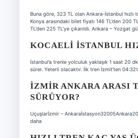
Buna göre, 323 TL olan Ankara-İstanbul hızlı tr
Konya arasındaki bilet fiyatı 146 TL’den 200 TL
TL’den 225 TL’ye çıkarıldı. Ankara – Yozgat güz
KOCAELI İSTANBUL HI
İstanbul’a trenle yolculuk yaklaşık 1 saat 20 dk
sürer. Yeterli olacaktır. İlk tren İzmit’ten 04:32
İZMIR ANKARA ARASI 
SÜRÜYOR?
Uçuşlarİzmir – Ankaraİstasyon32005Ankara20:
daha
HIZLI TREN KAÇ YAŞ 