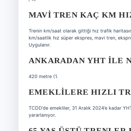
MAVI TREN KAÇ KM HI
Trenin km/saat olarak gittiği hız trafik haritas
km/saatlik hız süper ekspres, mavi tren, ekspre
Uygulanır.
ANKARADAN YHT ILE N
420 metre (1.
EMEKLILERE HIZLI TR
TCDD’de emekliler, 31 Aralık 2024’e kadar YHT
yararlanıyor.
65 YAŞ ÜSTÜ TRENLER 