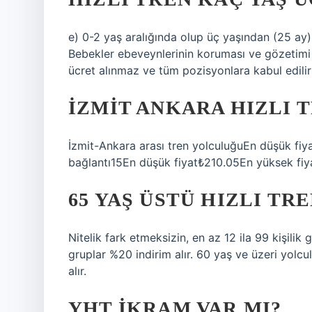
e) 0-2 yaş aralığında olup üç yaşından (25 ay)
Bebekler ebeveynlerinin koruması ve gözetimi a
ücret alınmaz ve tüm pozisyonlara kabul edilirl
İZMIT ANKARA HIZLI 
İzmit-Ankara arası tren yolculuğuEn düşük fi
bağlantı15En düşük fiyat₺210.05En yüksek fi
65 YAŞ ÜSTÜ HIZLI TR
Nitelik fark etmeksizin, en az 12 ila 99 kişili
gruplar %20 indirim alır. 60 yaş ve üzeri yolcu
alır.
YHT IKRAM VAR MI?