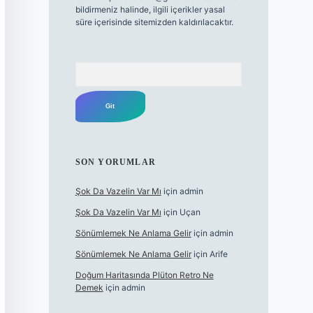
bildirmeniz halinde, ilgili içerikler yasal
süre içerisinde sitemizden kaldırılacaktır.
Arama
SON YORUMLAR
Şok Da Vazelin Var Mı
için
admin
Şok Da Vazelin Var Mı
için
Uçan
Sönümlemek Ne Anlama Gelir
için
admin
Sönümlemek Ne Anlama Gelir
için
Arife
Doğum Haritasında Plüton Retro Ne
Demek
için
admin