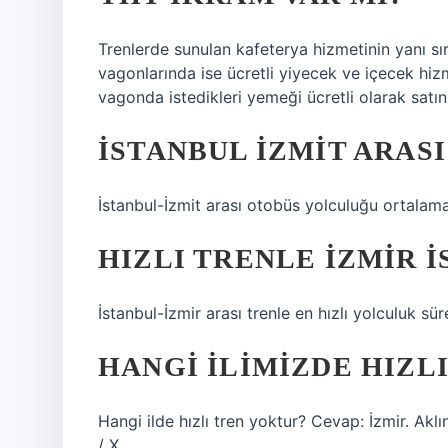
Trenlerde sunulan kafeterya hizmetinin yanı s
vagonlarında ise ücretli yiyecek ve içecek hi
vagonda istedikleri yemeği ücretli olarak satın a
İSTANBUL İZMIT ARAS
İstanbul-İzmit arası otobüs yolculuğu ortalam
HIZLI TRENLE İZMIR İ
İstanbul-İzmir arası trenle en hızlı yolculuk süre
HANGI ILIMIZDE HIZL
Hangi ilde hızlı tren yoktur? Cevap: İzmir. Akl
/ X.