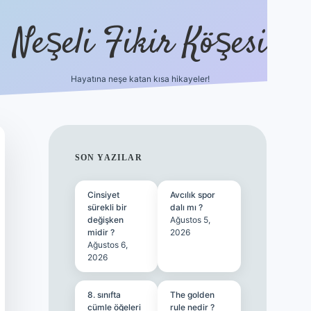
Neşeli Fikir Köşesi
Hayatına neşe katan kısa hikayeler!
ilbet giriş
SIDEBAR
SON YAZILAR
Cinsiyet
Avcılık spor
sürekli bir
dalı mı ?
değişken
Ağustos 5,
midir ?
2026
Ağustos 6,
2026
8. sınıfta
The golden
cümle öğeleri
rule nedir ?