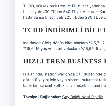
TCDD, yüksek hızlı tren (YHT) bilet fiyatların
bilet fiyatı 430 TL’den 540 TL’ye, Ankara – Kon
hattında ise bilet fiyatı 225 TL’den 280 TL’ye çı
TCDD INDIRIMLI BILE
İndirimler: Gidiş-dönüş bilet alanlara %15,7, 1
%15,6, 15 yaş ve üzeri yolculara %15,65, 5 yaş
HIZLI TREN BUSINESS 
İş alanında, station wagon’da 2+1 düzeninde der
görüntü yayını için yayın sistemi bulunmaktad
kaplı birinci sınıf koltuklar ve müzik sistemi b
Tavsiyeli Bağlantılar:
Çay Balığı Nasıl Pişirilir