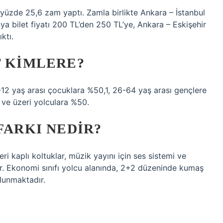
a yüzde 25,6 zam yaptı. Zamla birlikte Ankara – İstanbul
ya bilet fiyatı 200 TL’den 250 TL’ye, Ankara – Eskişehir
ktı.
T KIMLERE?
2-12 yaş arası çocuklara %50,1, 26-64 yaş arası gençlere
 ve üzeri yolculara %50.
FARKI NEDIR?
i kaplı koltuklar, müzik yayını için ses sistemi ve
ır. Ekonomi sınıfı yolcu alanında, 2+2 düzeninde kumaş
ulunmaktadır.