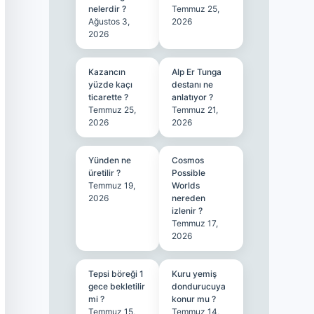
nelerdir ?
Temmuz 25,
Ağustos 3,
2026
2026
Kazancın
Alp Er Tunga
yüzde kaçı
destanı ne
ticarette ?
anlatıyor ?
Temmuz 25,
Temmuz 21,
2026
2026
Yünden ne
Cosmos
üretilir ?
Possible
Temmuz 19,
Worlds
2026
nereden
izlenir ?
Temmuz 17,
2026
Tepsi böreği 1
Kuru yemiş
gece bekletilir
dondurucuya
mi ?
konur mu ?
Temmuz 15,
Temmuz 14,