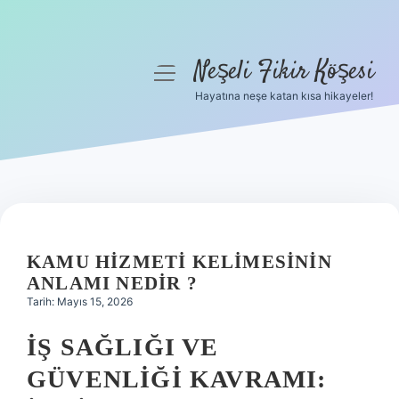
Neşeli Fikir Köşesi
menüyü
aç
Hayatına neşe katan kısa hikayeler!
Anasayfa
Gizlilik Politikası
Yasal Uyarı
Hakkımızda
KAMU HIZMETI KELIMESININ
ANLAMI NEDIR ?
Tarih: Mayıs 15, 2026
İŞ SAĞLIĞI VE
GÜVENLIĞI KAVRAMI: