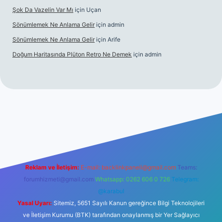
Şok Da Vazelin Var Mı
için
Uçan
Sönümlemek Ne Anlama Gelir
için
admin
Sönümlemek Ne Anlama Gelir
için
Arife
Doğum Haritasında Plüton Retro Ne Demek
için
admin
iriş
Reklam ve İletişim:
E-mail:
backlinkpaneli@gmail.com
Teams:
forumhizmeti@gmail.com
Whatsapp: 0262 606 0 726
Telegram:
@karabul
Yasal Uyarı:
Sitemiz, 5651 Sayılı Kanun gereğince Bilgi Teknolojileri
ve İletişim Kurumu (BTK) tarafından onaylanmış bir Yer Sağlayıcı