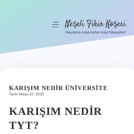
Neşeli Fikir Köşesi
menüyü
aç
Hayatına neşe katan kısa hikayeler!
Anasayfa
Gizlilik Politikası
Yasal Uyarı
Hakkımızda
KARIŞIM NEDIR ÜNIVERSITE
Tarih: Nisan 27, 2025
KARIŞIM NEDIR
TYT?