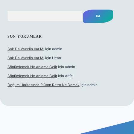
Arama
SON YORUMLAR
Şok Da Vazelin Var Mı
için
admin
Şok Da Vazelin Var Mı
için
Uçan
Sönümlemek Ne Anlama Gelir
için
admin
Sönümlemek Ne Anlama Gelir
için
Arife
Doğum Haritasında Plüton Retro Ne Demek
için
admin
ş