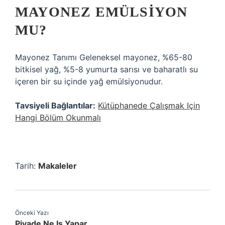
MAYONEZ EMÜLSIYON
MU?
Mayonez Tanımı Geleneksel mayonez, %65-80
bitkisel yağ, %5-8 yumurta sarısı ve baharatlı su
içeren bir su içinde yağ emülsiyonudur.
Tavsiyeli Bağlantılar:
Kütüphanede Çalışmak Için
Hangi Bölüm Okunmalı
Tarih:
Makaleler
Önceki Yazı
Piyade Ne Iş Yapar