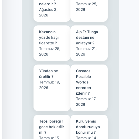
nelerdir ?
Temmuz 25,
Ağustos 3,
2026
2026
Kazancın
Alp Er Tunga
yüzde kaçı
destanı ne
ticarette ?
anlatıyor ?
Temmuz 25,
Temmuz 21,
2026
2026
Yünden ne
Cosmos
üretilir ?
Possible
Temmuz 19,
Worlds
2026
nereden
izlenir ?
Temmuz 17,
2026
Tepsi böreği 1
Kuru yemiş
gece bekletilir
dondurucuya
mi ?
konur mu ?
Temmuz 15,
Temmuz 14,