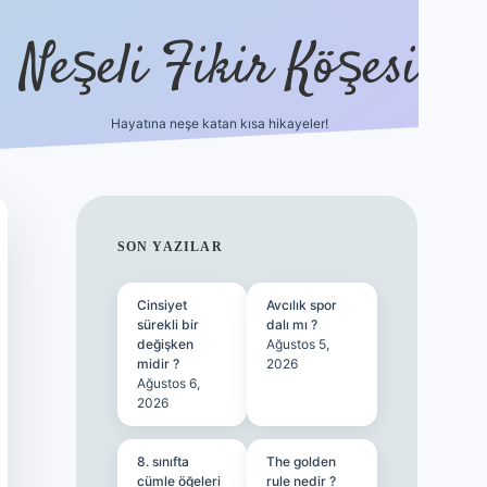
Neşeli Fikir Köşesi
Hayatına neşe katan kısa hikayeler!
ilbet giriş
SIDEBAR
SON YAZILAR
Cinsiyet
Avcılık spor
sürekli bir
dalı mı ?
değişken
Ağustos 5,
midir ?
2026
Ağustos 6,
2026
8. sınıfta
The golden
cümle öğeleri
rule nedir ?