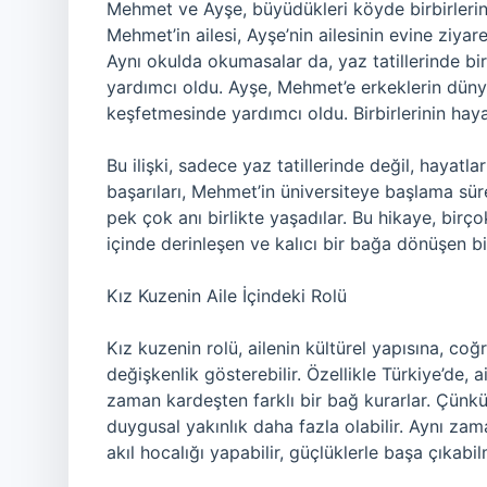
Mehmet ve Ayşe, büyüdükleri köyde birbirlerine
Mehmet’in ailesi, Ayşe’nin ailesinin evine ziyare
Aynı okulda okumasalar da, yaz tatillerinde bir
yardımcı oldu. Ayşe, Mehmet’e erkeklerin düny
keşfetmesinde yardımcı oldu. Birbirlerinin hayall
Bu ilişki, sadece yaz tatillerinde değil, hayatl
başarıları, Mehmet’in üniversiteye başlama süre
pek çok anı birlikte yaşadılar. Bu hikaye, bir
içinde derinleşen ve kalıcı bir bağa dönüşen bir 
Kız Kuzenin Aile İçindeki Rolü
Kız kuzenin rolü, ailenin kültürel yapısına, c
değişkenlik gösterebilir. Özellikle Türkiye’de, 
zaman kardeşten farklı bir bağ kurarlar. Çünkü 
duygusal yakınlık daha fazla olabilir. Aynı za
akıl hocalığı yapabilir, güçlüklerle başa çıkabil