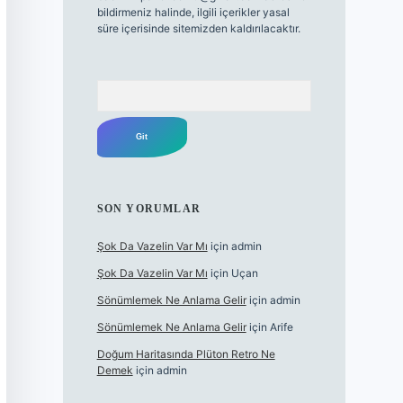
bildirmeniz halinde, ilgili içerikler yasal
süre içerisinde sitemizden kaldırılacaktır.
Arama
SON YORUMLAR
Şok Da Vazelin Var Mı
için
admin
Şok Da Vazelin Var Mı
için
Uçan
Sönümlemek Ne Anlama Gelir
için
admin
Sönümlemek Ne Anlama Gelir
için
Arife
Doğum Haritasında Plüton Retro Ne
Demek
için
admin