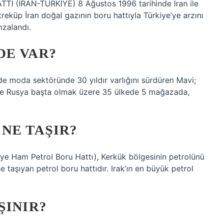
(İRAN-TÜRKİYE) 8 Ağustos 1996 tarihinde İran ile
reküp İran doğal gazının boru hattıyla Türkiye’ye arzını
mzalandı.
DE VAR?
’de moda sektöründe 30 yıldır varlığını sürdüren Mavi;
ve Rusya başta olmak üzere 35 ülkede 5 mağazada,
NE TAŞIR?
iye Ham Petrol Boru Hattı), Kerkük bölgesinin petrolünü
e taşıyan petrol boru hattıdır. Irak’ın en büyük petrol
ŞINIR?