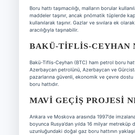
Boru hattı taşımacılığı, malların borular kullanı
maddeler taşınır, ancak pnömatik tüplerde kap
kullanılarak taşınır. Gazlar ve sıvılara ek olar
aracılığıyla taşınabilir.
BAKÜ-TIFLIS-CEYHAN 
Bakü-Tiflis-Ceyhan (BTC) ham petrol boru hattı
Azerbaycan petrolünü, Azerbaycan ve Gürcist
pazarlarına güvenli, ekonomik ve çevre dostu bi
boru hattıdır.
MAVI GEÇIŞ PROJESI N
Ankara ve Moskova arasında 1997’de imzalanan
boyunca Rusya’dan yılda 16 milyar metreküp do
uzunluğundaki doğal gaz boru hattının yaklaşık