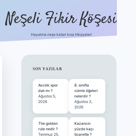
Neşeli Fikir Köşesi
Hayatına neşe katan kısa hikayeler!
ilbet giriş
SIDEBAR
SON YAZILAR
Avcılık spor
8. sınıfta
dalı mı ?
cümle öğeleri
Ağustos 5,
nelerdir ?
2026
Ağustos 3,
2026
The golden
Kazancın
rule nedir ?
yüzde kaçı
Temmuz 25,
ticarette ?