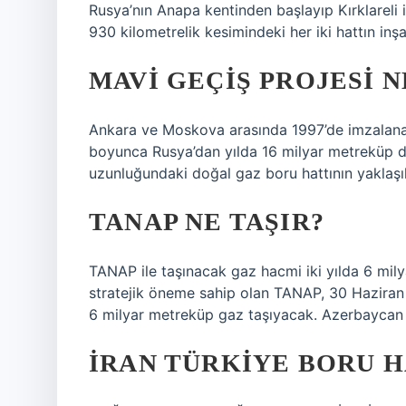
Rusya’nın Anapa kentinden başlayıp Kırklareli i
930 kilometrelik kesimindeki her iki hattın in
MAVI GEÇIŞ PROJESI N
Ankara ve Moskova arasında 1997’de imzalanan
boyunca Rusya’dan yılda 16 milyar metreküp do
uzunluğundaki doğal gaz boru hattının yaklaşık
TANAP NE TAŞIR?
TANAP ile taşınacak gaz hacmi iki yılda 6 mily
stratejik öneme sahip olan TANAP, 30 Haziran 
6 milyar metreküp gaz taşıyacak. Azerbaycan doğ
İRAN TÜRKIYE BORU H