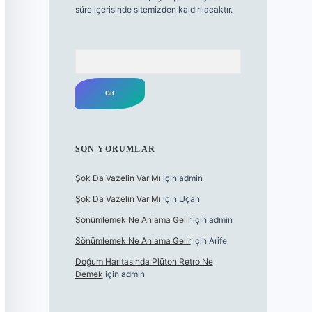
süre içerisinde sitemizden kaldırılacaktır.
Arama
SON YORUMLAR
Şok Da Vazelin Var Mı
için
admin
Şok Da Vazelin Var Mı
için
Uçan
Sönümlemek Ne Anlama Gelir
için
admin
Sönümlemek Ne Anlama Gelir
için
Arife
Doğum Haritasında Plüton Retro Ne
Demek
için
admin