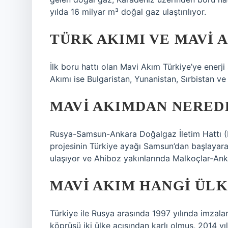
yılda 16 milyar m³ doğal gaz ulaştırılıyor.
TÜRK AKIMI VE MAVI 
İlk boru hattı olan Mavi Akım Türkiye’ye enerji 
Akımı ise Bulgaristan, Yunanistan, Sırbistan ve
MAVI AKIMDAN NERED
Rusya-Samsun-Ankara Doğalgaz İletim Hattı (
projesinin Türkiye ayağı Samsun’dan başlayar
ulaşıyor ve Ahiboz yakınlarında Malkoçlar-Ankar
MAVI AKIM HANGI ÜL
Türkiye ile Rusya arasında 1997 yılında imzal
köprüsü iki ülke açısından karlı olmuş, 2014 y