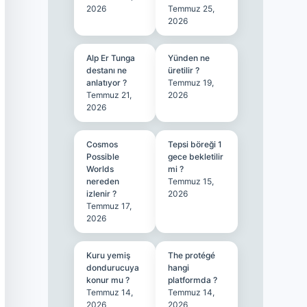
2026
Temmuz 25,
2026
Alp Er Tunga
Yünden ne
destanı ne
üretilir ?
anlatıyor ?
Temmuz 19,
Temmuz 21,
2026
2026
Cosmos
Tepsi böreği 1
Possible
gece bekletilir
Worlds
mi ?
nereden
Temmuz 15,
izlenir ?
2026
Temmuz 17,
2026
Kuru yemiş
The protégé
dondurucuya
hangi
konur mu ?
platformda ?
Temmuz 14,
Temmuz 14,
2026
2026