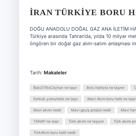
İRAN TÜRKIYE BORU H
DOĞU ANADOLU DOĞAL GAZ ANA İLETİM HATTI 
Türkiye arasında Tahran’da, yılda 10 milyar met
öngören bir doğal gaz alım-satım anlaşması i
Tarih:
Makaleler
BaküTiflisCeyhan ne taşır
Boru hattıyla ne taşınır
D
Kerkük yumurtalık ne taşır
Mavi Akım boru hattı ne taşır
Mavi akımı nedir
Mavi geçiş projesi nedir
Mavi han
TANAP ne taşır
Türk akımı ne taşıyor
Türk akımı pro
TürkAkım boru hattı nedir