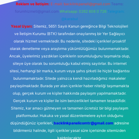
Reklam ve İletişim:
E-mail:
backlinkpaneli@gmail.com
Teams:
forumhizmeti@gmail.com
Whatsapp: 0262 606 0 726
Telegram:
@karabul
Yasal Uyarı:
Sitemiz, 5651 Sayılı Kanun gereğince Bilgi Teknolojileri
ve İletişim Kurumu (BTK) tarafından onaylanmış bir Yer Sağlayıcı
olarak hizmet vermektedir. Bu nedenle, sitedeki içerikleri proaktif
olarak denetleme veya araştırma yükümlülüğümüz bulunmamaktadır.
Ancak, üyelerimiz yazdıkları içeriklerin sorumluluğunu taşımakta olup,
siteye üye olarak bu sorumluluğu kabul etmiş sayılırlar. Bu internet
sitesi, herhangi bir marka, kurum veya şahıs şirketi ile hiçbir bağlantısı
bulunmamaktadır. Sitede yalnızca kendi hazırladığımız makaleler
paylaşılmaktadır. Burada yer alan içerikler haber niteliği taşımamakta
olup, gerçek kurum ve kişiler hakkında paylaşım yapılmamaktadır.
Gerçek kurum ve kişiler ile isim benzerlikleri tamamen tesadüfidir.
Sitemiz, kar amacı gütmeyen ve tamamen ücretsiz bir bilgi paylaşım
platformudur. Hukuka ve yasal düzenlemelere aykırı olduğunu
düşündüğünüz içerikleri,
backlinkpanelicomtr@gmail.com
adresine
bildirmeniz halinde, ilgili içerikler yasal süre içerisinde sitemizden
kaldırılacaktır.