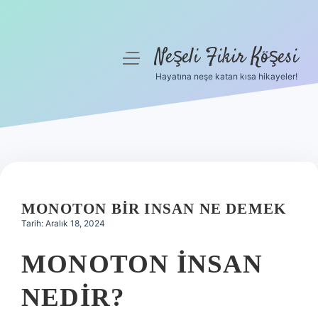
Neşeli Fikir Köşesi
menüyü
aç
Hayatına neşe katan kısa hikayeler!
Anasayfa
Gizlilik Politikası
Yasal Uyarı
Hakkımızda
MONOTON BIR INSAN NE DEMEK
Tarih: Aralık 18, 2024
MONOTON INSAN
NEDIR?