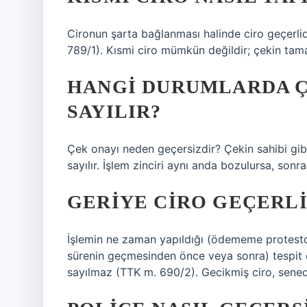
Cironun şarta bağlanması halinde ciro geçerlidi
789/1). Kısmi ciro mümkün değildir; çekin tamam
HANGI DURUMLARDA Ç
SAYILIR?
Çek onayı neden geçersizdir? Çekin sahibi gib
sayılır. İşlem zinciri aynı anda bozulursa, sonr
GERIYE CIRO GEÇERLI
İşlemin ne zaman yapıldığı (ödememe protest
sürenin geçmesinden önce veya sonra) tespit e
sayılmaz (TTK m. 690/2). Gecikmiş ciro, senedi