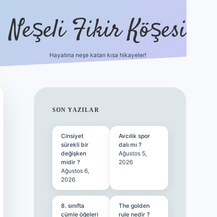
Neşeli Fikir Köşesi
Hayatına neşe katan kısa hikayeler!
ilbet giriş
SIDEBAR
SON YAZILAR
Cinsiyet
Avcılık spor
sürekli bir
dalı mı ?
değişken
Ağustos 5,
midir ?
2026
Ağustos 6,
2026
8. sınıfta
The golden
cümle öğeleri
rule nedir ?