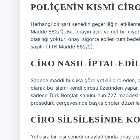
POLIÇENIN KISMI CIR
Herhangi bir şart senedin geçerliliğini etkilem
Madde 682/1). Bu, onayın açık ve net bir niyet
olasılığı yoktur: onay, sigorta edilen tüm bede
sayılır (TTK Madde 682/2).
CIRO NASIL IPTAL EDI
Sadece maddi hukuka göre yetkili ciro eden, cir
olarak bu işlemi kendi cirosu üzerinden yapar.
sadece Türk Borçlar Kanunu’nun 727. maddesinin
prosedürü çerçevesinde başka cirolar düzenle
CIRO SILSILESINDE K
Yetkisiz bir kişi senedi onayladığında onay diz