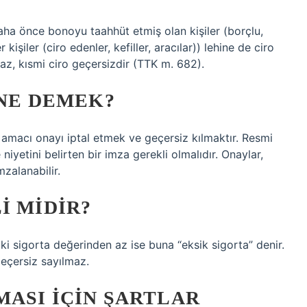
daha önce bonoyu taahhüt etmiş olan kişiler (borçlu,
iler (ciro edenler, kefiller, aracılar)) lehine de ciro
maz, kısmi ciro geçersizdir (TTK m. 682).
 NE DEMEK?
 amacı onayı iptal etmek ve geçersiz kılmaktır. Resmi
niyetini belirten bir imza gerekli olmalıdır. Onaylar,
zalanabilir.
I MIDIR?
aki sigorta değerinden az ise buna “eksik sigorta” denir.
eçersiz sayılmaz.
ASI IÇIN ŞARTLAR