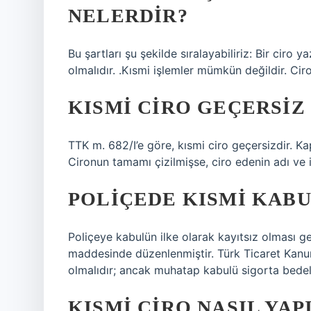
NELERDIR?
Bu şartları şu şekilde sıralayabiliriz: Bir ciro 
olmalıdır. .Kısmi işlemler mümkün değildir. Ciro,
KISMI CIRO GEÇERSIZ
TTK m. 682/I’e göre, kısmi ciro geçersizdir.
Cironun tamamı çizilmişse, ciro edenin adı ve 
POLIÇEDE KISMI KABU
Poliçeye kabulün ilke olarak kayıtsız olması g
maddesinde düzenlenmiştir. Türk Ticaret Kanun
olmalıdır; ancak muhatap kabulü sigorta bedelini
KISMI CIRO NASIL YAP