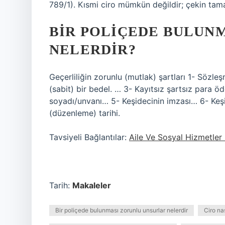
789/1). Kısmi ciro mümkün değildir; çekin tamam
BIR POLIÇEDE BULUN
NELERDIR?
Geçerliliğin zorunlu (mutlak) şartları 1- Sözle
(sabit) bir bedel. … 3- Kayıtsız şartsız para 
soyadı/unvanı… 5- Keşidecinin imzası… 6- Keş
(düzenleme) tarihi.
Tavsiyeli Bağlantılar:
Aile Ve Sosyal Hizmetler 
Tarih:
Makaleler
Bir poliçede bulunması zorunlu unsurlar nelerdir
Ciro nas