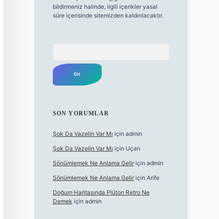
bildirmeniz halinde, ilgili içerikler yasal
süre içerisinde sitemizden kaldırılacaktır.
Arama
SON YORUMLAR
Şok Da Vazelin Var Mı
için
admin
Şok Da Vazelin Var Mı
için
Uçan
Sönümlemek Ne Anlama Gelir
için
admin
Sönümlemek Ne Anlama Gelir
için
Arife
Doğum Haritasında Plüton Retro Ne
Demek
için
admin