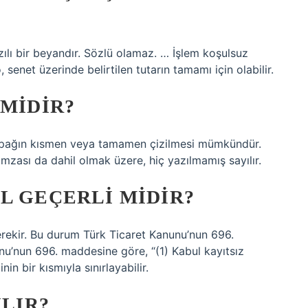
yazılı bir beyandır. Sözlü olamaz. … İşlem koşulsuz
 senet üzerinde belirtilen tutarın tamamı için olabilir.
 MIDIR?
 Kapağın kısmen veya tamamen çizilmesi mümkündür.
imzası da dahil olmak üzere, hiç yazılmamış sayılır.
L GEÇERLI MIDIR?
erekir. Bu durum Türk Ticaret Kanunu’nun 696.
u’nun 696. maddesine göre, “(1) Kabul kayıtsız
n bir kısmıyla sınırlayabilir.
ILIR?