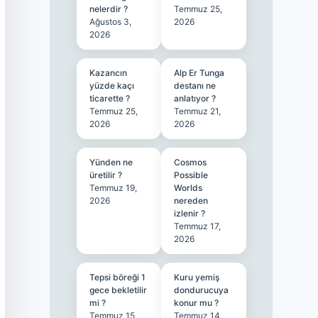
nelerdir ?
Temmuz 25,
Ağustos 3,
2026
2026
Kazancın
Alp Er Tunga
yüzde kaçı
destanı ne
ticarette ?
anlatıyor ?
Temmuz 25,
Temmuz 21,
2026
2026
Yünden ne
Cosmos
üretilir ?
Possible
Temmuz 19,
Worlds
2026
nereden
izlenir ?
Temmuz 17,
2026
Tepsi böreği 1
Kuru yemiş
gece bekletilir
dondurucuya
mi ?
konur mu ?
Temmuz 15,
Temmuz 14,