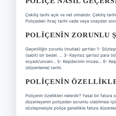
POLIÇE NASIL GEÇERS
Çekiliş tarihi açık ve net olmalıdır. Çekiliş ta
Poliçedeki ihraç tarihi vade veya onaydan sonra
POLIÇENIN ZORUNLU 
Geçerliliğin zorunlu (mutlak) şartları 1- Sözle
(sabit) bir bedel. … 3- Kayıtsız şartsız para 
soyadı/unvanı… 5- Keşidecinin imzası… 6- Keş
(düzenleme) tarihi.
POLIÇENIN ÖZELLIKL
Poliçenin özellikleri nelerdir? Yasal bir fatura o
düzenleyenin poliçeden sorumlu olabilmesi için
sözleşmesiyle poliçe genellikle fatura düzenl