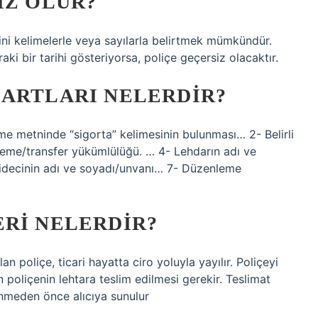
IZ OLUR?
rihini kelimelerle veya sayılarla belirtmek mümkündür.
ki bir tarihi gösteriyorsa, poliçe geçersiz olacaktır.
ŞARTLARI NELERDIR?
şme metninde “sigorta” kelimesinin bulunması… 2- Belirli
ödeme/transfer yükümlülüğü. … 4- Lehdarın adı ve
idecinin adı ve soyadı/unvanı… 7- Düzenleme
ERI NELERDIR?
lan poliçe, ticari hayatta ciro yoluyla yayılır. Poliçeyi
 poliçenin lehtara teslim edilmesi gerekir. Teslimat
enmeden önce alıcıya sunulur