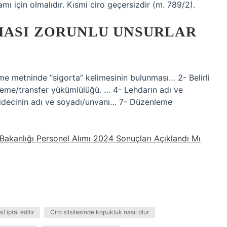
ı için olmalıdır. Kısmi ciro geçersizdir (m. 789/2).
MASI ZORUNLU UNSURLAR
şme metninde “sigorta” kelimesinin bulunması… 2- Belirli
ödeme/transfer yükümlülüğü. … 4- Lehdarın adı ve
idecinin adı ve soyadı/unvanı… 7- Düzenleme
Bakanlığı Personel Alımı 2024 Sonuçları Açıklandı Mı
ıl iptal edilir
Ciro silsilesinde kopukluk nasıl olur