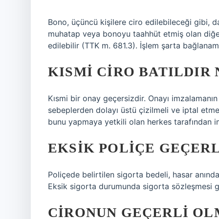
Bono, üçüncü kişilere ciro edilebileceği gibi, 
muhatap veya bonoyu taahhüt etmiş olan diğer kiş
edilebilir (TTK m. 681.3). İşlem şarta bağlana
KISMI CIRO BATILDIR
Kısmi bir onay geçersizdir. Onayı imzalamanın
sebeplerden dolayı üstü çizilmeli ve iptal etme 
bunu yapmaya yetkili olan herkes tarafından im
EKSIK POLIÇE GEÇERL
Poliçede belirtilen sigorta bedeli, hasar anınd
Eksik sigorta durumunda sigorta sözleşmesi g
CIRONUN GEÇERLI OLM