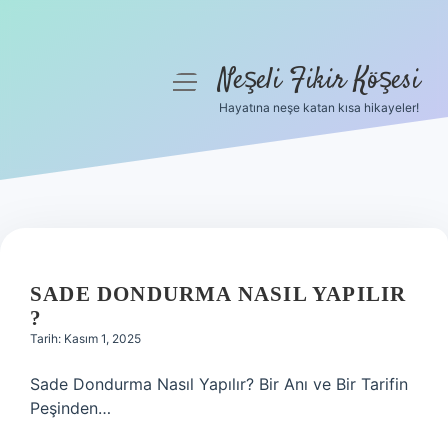
Neşeli Fikir Köşesi
menüyü
aç
Hayatına neşe katan kısa hikayeler!
Anasayfa
Gizlilik Politikası
Yasal Uyarı
Hakkımızda
SADE DONDURMA NASIL YAPILIR
?
Tarih: Kasım 1, 2025
Sade Dondurma Nasıl Yapılır? Bir Anı ve Bir Tarifin
Peşinden…