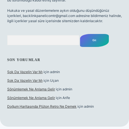
bu sorumluluğu kabul etmiş sayılırlar.
Hukuka ve yasal düzenlemelere aykırı olduğunu düşündüğünüz
içerikleri,
backlinkpanelicomtr@gmail.com
adresine bildirmeniz halinde,
ilgili içerikler yasal süre içerisinde sitemizden kaldırılacaktır.
Arama
SON YORUMLAR
Şok Da Vazelin Var Mı
için
admin
Şok Da Vazelin Var Mı
için
Uçan
Sönümlemek Ne Anlama Gelir
için
admin
Sönümlemek Ne Anlama Gelir
için
Arife
Doğum Haritasında Plüton Retro Ne Demek
için
admin