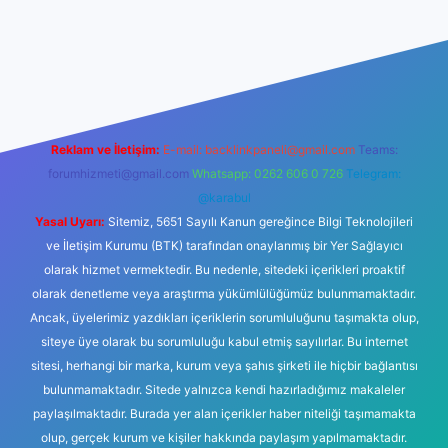
riş
Reklam ve İletişim:
E-mail:
backlinkpaneli@gmail.com
Teams:
forumhizmeti@gmail.com
Whatsapp: 0262 606 0 726
Telegram:
@karabul
Yasal Uyarı:
Sitemiz, 5651 Sayılı Kanun gereğince Bilgi Teknolojileri
ve İletişim Kurumu (BTK) tarafından onaylanmış bir Yer Sağlayıcı
olarak hizmet vermektedir. Bu nedenle, sitedeki içerikleri proaktif
olarak denetleme veya araştırma yükümlülüğümüz bulunmamaktadır.
Ancak, üyelerimiz yazdıkları içeriklerin sorumluluğunu taşımakta olup,
siteye üye olarak bu sorumluluğu kabul etmiş sayılırlar. Bu internet
sitesi, herhangi bir marka, kurum veya şahıs şirketi ile hiçbir bağlantısı
bulunmamaktadır. Sitede yalnızca kendi hazırladığımız makaleler
paylaşılmaktadır. Burada yer alan içerikler haber niteliği taşımamakta
olup, gerçek kurum ve kişiler hakkında paylaşım yapılmamaktadır.