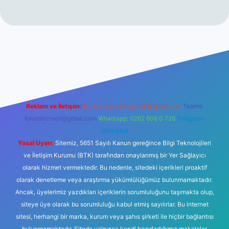
lbet giriş
Reklam ve İletişim:
E-mail:
backlinkpaneli@gmail.com
Teams:
forumhizmeti@gmail.com
Whatsapp: 0262 606 0 726
Telegram:
@karabul
Yasal Uyarı:
Sitemiz, 5651 Sayılı Kanun gereğince Bilgi Teknolojileri
ve İletişim Kurumu (BTK) tarafından onaylanmış bir Yer Sağlayıcı
olarak hizmet vermektedir. Bu nedenle, sitedeki içerikleri proaktif
olarak denetleme veya araştırma yükümlülüğümüz bulunmamaktadır.
Ancak, üyelerimiz yazdıkları içeriklerin sorumluluğunu taşımakta olup,
siteye üye olarak bu sorumluluğu kabul etmiş sayılırlar. Bu internet
sitesi, herhangi bir marka, kurum veya şahıs şirketi ile hiçbir bağlantısı
bulunmamaktadır. Sitede yalnızca kendi hazırladığımız makaleler