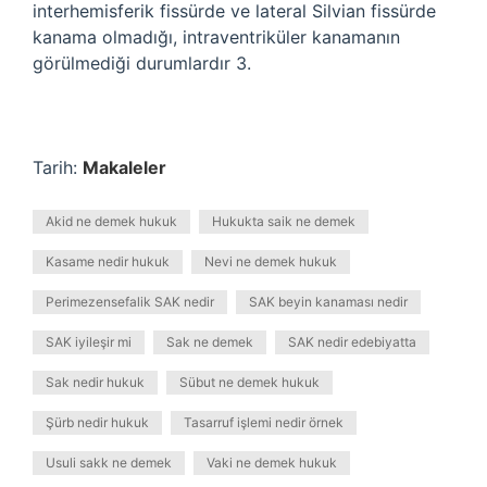
interhemisferik fissürde ve lateral Silvian fissürde
kanama olmadığı, intraventriküler kanamanın
görülmediği durumlardır 3.
Tarih:
Makaleler
Akid ne demek hukuk
Hukukta saik ne demek
Kasame nedir hukuk
Nevi ne demek hukuk
Perimezensefalik SAK nedir
SAK beyin kanaması nedir
SAK iyileşir mi
Sak ne demek
SAK nedir edebiyatta
Sak nedir hukuk
Sübut ne demek hukuk
Şürb nedir hukuk
Tasarruf işlemi nedir örnek
Usuli sakk ne demek
Vaki ne demek hukuk