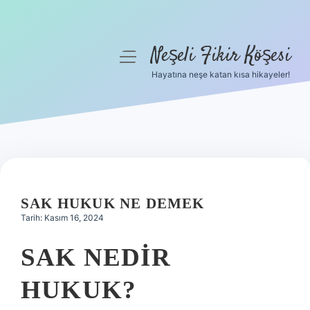
Neşeli Fikir Köşesi
menüyü
aç
Hayatına neşe katan kısa hikayeler!
Anasayfa
Gizlilik Politikası
Yasal Uyarı
Hakkımızda
SAK HUKUK NE DEMEK
Tarih: Kasım 16, 2024
SAK NEDIR
HUKUK?