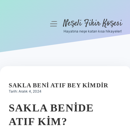
Neşeli Fikir Köşesi
menüyü
aç
Hayatına neşe katan kısa hikayeler!
Anasayfa
Gizlilik Politikası
Yasal Uyarı
Hakkımızda
SAKLA BENI ATIF BEY KIMDIR
Tarih: Aralık 4, 2024
SAKLA BENIDE
ATIF KIM?