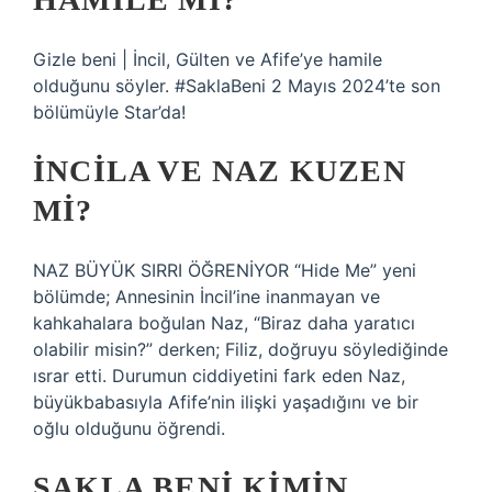
Gizle beni | İncil, Gülten ve Afife’ye hamile
olduğunu söyler. #SaklaBeni 2 Mayıs 2024’te son
bölümüyle Star’da!
İNCILA VE NAZ KUZEN
MI?
NAZ BÜYÜK SIRRI ÖĞRENİYOR “Hide Me” yeni
bölümde; Annesinin İncil’ine inanmayan ve
kahkahalara boğulan Naz, “Biraz daha yaratıcı
olabilir misin?” derken; Filiz, doğruyu söylediğinde
ısrar etti. Durumun ciddiyetini fark eden Naz,
büyükbabasıyla Afife’nin ilişki yaşadığını ve bir
oğlu olduğunu öğrendi.
SAKLA BENI KIMIN