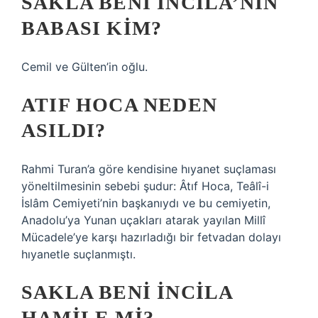
SAKLA BENI İNCILA’NIN
BABASI KIM?
Cemil ve Gülten’in oğlu.
ATIF HOCA NEDEN
ASILDI?
Rahmi Turan’a göre kendisine hıyanet suçlaması
yöneltilmesinin sebebi şudur: Âtıf Hoca, Teâlî-i
İslâm Cemiyeti’nin başkanıydı ve bu cemiyetin,
Anadolu’ya Yunan uçakları atarak yayılan Millî
Mücadele’ye karşı hazırladığı bir fetvadan dolayı
hıyanetle suçlanmıştı.
SAKLA BENI İNCILA
HAMILE MI?