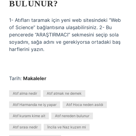
BULUNUR?
1- Atıfları taramak için yeni web sitesindeki “Web
of Science” bağlantısına ulaşabilirsiniz. 2- Bu
pencerede “ARAŞTIRMACI” sekmesini seçip sola
soyadını, sağa adını ve gerekiyorsa ortadaki baş
harflerini yazın.
Tarih:
Makaleler
Atıf alma nedir
Atıf atmak ne demek
Atıf Harmanda ne iş yapar
Atıf Hoca neden asıldı
Atıf kuramı kime ait
Atıf nereden bulunur
Atıf sırası nedir
İncila ve Naz kuzen mi