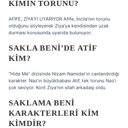
KIMIN TORUNU?
AFIFE, ZİYA’YI UYARIYOR Afife, İncila’nın torunu
olduğunu söyleyerek Ziya’ya kendisinden uzak
durması konusunda uyarıda bulunuyor.
SAKLA BENI’DE ATIF
KIM?
“Hide Me” dizisinde Nizam Namidar’ın canlandırdığı
karakter. Naz’ın büyükbabası Atif, tek torunu Naz’ı
çok seviyor. Kont Ziya’nın silah arkadaşı oldu.
SAKLAMA BENI
KARAKTERLERI KIM
KIMDIR?