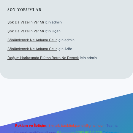
SON YORUMLAR
Şok Da Vazelin Var Mı
için
admin
Şok Da Vazelin Var Mı
için
Uçan
Sönümlemek Ne Anlama Gelir
için
admin
Sönümlemek Ne Anlama Gelir
için
Arife
Doğum Haritasında Plüton Retro Ne Demek
için
admin
ş
Reklam ve İletişim:
E-mail:
backlinkpaneli@gmail.com
Teams:
forumhizmeti@gmail.com
Whatsapp: 0262 606 0 726
Telegram: