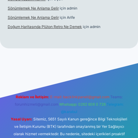
Sönümlemek Ne Anlama Gelir
için
admin
Sönümlemek Ne Anlama Gelir
için
Arife
Doğum Haritasında Plüton Retro Ne Demek
için
admin
t giriş
Reklam ve İletişim:
E-mail:
backlinkpaneli@gmail.com
Teams:
forumhizmeti@gmail.com
Whatsapp: 0262 606 0 726
Telegram:
@karabul
Yasal Uyarı:
Sitemiz, 5651 Sayılı Kanun gereğince Bilgi Teknolojileri
ve İletişim Kurumu (BTK) tarafından onaylanmış bir Yer Sağlayıcı
olarak hizmet vermektedir. Bu nedenle, sitedeki içerikleri proaktif