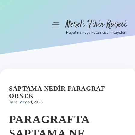
Neşeli Fikir Köşesi
menüyü
aç
Hayatına neşe katan kısa hikayeler!
Anasayfa
Gizlilik Politikası
Yasal Uyarı
Hakkımızda
SAPTAMA NEDIR PARAGRAF
ÖRNEK
Tarih: Mayıs 1, 2025
PARAGRAFTA
SAPTAMA NE