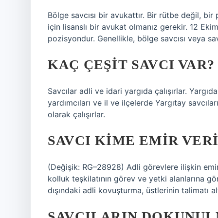
Bölge savcısı bir avukattır. Bir rütbe değil, bi
için lisanslı bir avukat olmanız gerekir. 12 Ekim
pozisyondur. Genellikle, bölge savcısı veya sav
KAÇ ÇEŞIT SAVCI VAR?
Savcılar adli ve idari yargıda çalışırlar. Yargıda
yardımcıları ve il ve ilçelerde Yargıtay savcılar
olarak çalışırlar.
SAVCI KIME EMIR VER
(Değişik: RG–28928) Adli görevlere ilişkin emir
kolluk teşkilatının görev ve yetki alanlarına gö
dışındaki adli kovuşturma, üstlerinin talimatı al
SAVCILARIN DOKUNUL