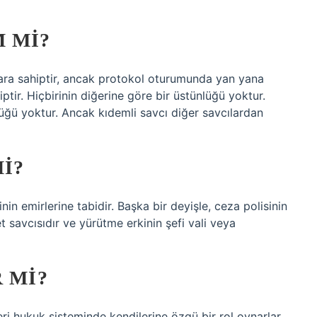
 MI?
ara sahiptir, ancak protokol oturumunda yan yana
tir. Hiçbirinin diğerine göre bir üstünlüğü yoktur.
lüğü yoktur. Ancak kıdemli savcı diğer savcılardan
MI?
in emirlerine tabidir. Başka bir deyişle, ceza polisinin
t savcısıdır ve yürütme erkinin şefi vali veya
 MI?
ri hukuk sisteminde kendilerine özgü bir rol oynarlar.