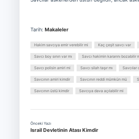
Tarih:
Makaleler
Hakim savcıya emir verebilir mi
Kaç çeşit savcı var
Savcı boy sınırı var mı
Savcı hakimin kararını bozabilir 
Savcı polisin amiri mi
Savcı silah taşır mı
Savcılar 
Savcının amiri kimdir
Savcının reddi mümkün mü
S
Savcının üstü kimdir
Savcıya dava açılabilir mi
Önceki Yazı
Israil Devletinin Atası Kimdir