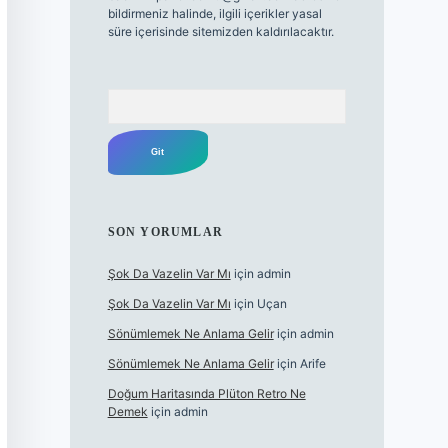
bildirmeniz halinde, ilgili içerikler yasal
süre içerisinde sitemizden kaldırılacaktır.
Arama
SON YORUMLAR
Şok Da Vazelin Var Mı
için
admin
Şok Da Vazelin Var Mı
için
Uçan
Sönümlemek Ne Anlama Gelir
için
admin
Sönümlemek Ne Anlama Gelir
için
Arife
Doğum Haritasında Plüton Retro Ne
Demek
için
admin