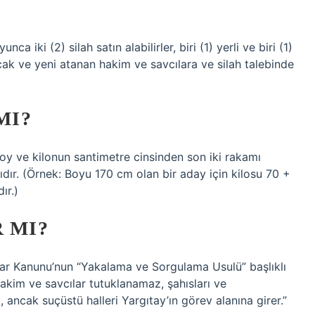
?
a iki (2) silah satın alabilirler, biri (1) yerli ve biri (1)
racak ve yeni atanan hakim ve savcılara ve silah talebinde
MI?
oy ve kilonun santimetre cinsinden son iki rakamı
ıdır. (Örnek: Boyu 170 cm olan bir aday için kilosu 70 +
ır.)
 MI?
lar Kanunu’nun “Yakalama ve Sorgulama Usulü” başlıklı
akim ve savcılar tutuklanamaz, şahısları ve
ncak suçüstü halleri Yargıtay’ın görev alanına girer.”