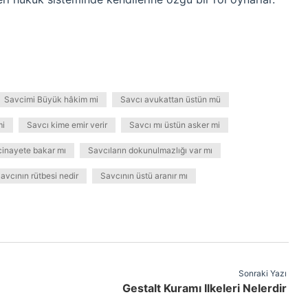
Savcimi Büyük hâkim mi
Savcı avukattan üstün mü
mi
Savcı kime emir verir
Savcı mı üstün asker mi
cinayete bakar mı
Savcıların dokunulmazlığı var mı
avcının rütbesi nedir
Savcının üstü aranır mı
Sonraki Yazı
Gestalt Kuramı Ilkeleri Nelerdir