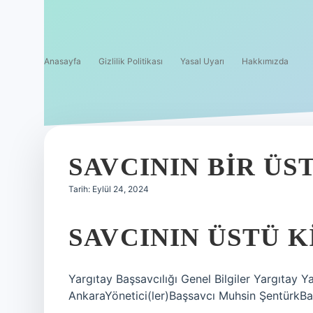
Anasayfa
Gizlilik Politikası
Yasal Uyarı
Hakkımızda
SAVCININ BIR ÜS
Tarih: Eylül 24, 2024
SAVCININ ÜSTÜ K
Yargıtay Başsavcılığı Genel Bilgiler Yargıtay 
AnkaraYönetici(ler)Başsavcı Muhsin ŞentürkB