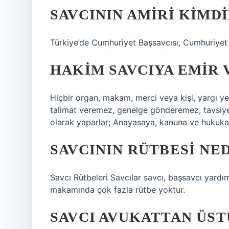
SAVCININ AMIRI KIMDI
Türkiye’de Cumhuriyet Başsavcısı, Cumhuriyet s
HAKIM SAVCIYA EMIR 
Hiçbir organ, makam, merci veya kişi, yargı y
talimat veremez, genelge gönderemez, tavsiye
olarak yaparlar; Anayasaya, kanuna ve hukuka 
SAVCININ RÜTBESI NE
Savcı Rütbeleri Savcılar savcı, başsavcı yardım
makamında çok fazla rütbe yoktur.
SAVCI AVUKATTAN ÜST