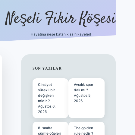
Neşeli Fikir Köşesi
Hayatına neşe katan kısa hikayeler!
ilbet giriş
SIDEBAR
SON YAZILAR
Cinsiyet
Avcılık spor
sürekli bir
dalı mı ?
değişken
Ağustos 5,
midir ?
2026
Ağustos 6,
2026
8. sınıfta
The golden
cümle öğeleri
rule nedir ?