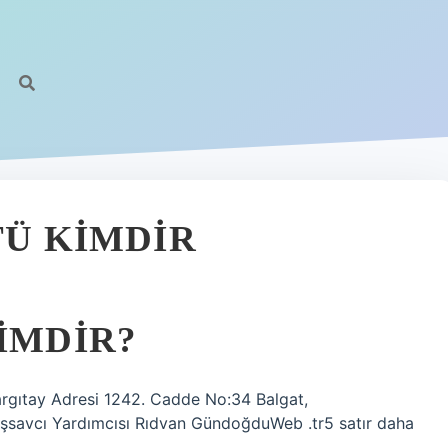
TÜ KIMDIR
IMDIR?
Yargıtay Adresi 1242. Cadde No:34 Balgat,
aşsavcı Yardımcısı Rıdvan GündoğduWeb .tr5 satır daha