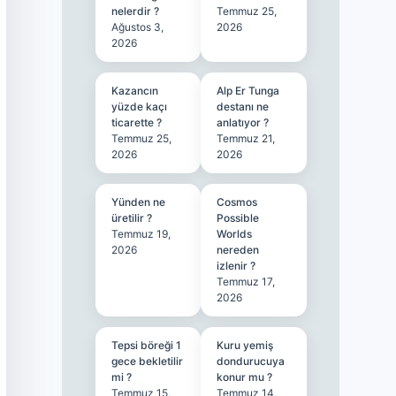
nelerdir ?
Temmuz 25,
Ağustos 3,
2026
2026
Kazancın
Alp Er Tunga
yüzde kaçı
destanı ne
ticarette ?
anlatıyor ?
Temmuz 25,
Temmuz 21,
2026
2026
Yünden ne
Cosmos
üretilir ?
Possible
Temmuz 19,
Worlds
2026
nereden
izlenir ?
Temmuz 17,
2026
Tepsi böreği 1
Kuru yemiş
gece bekletilir
dondurucuya
mi ?
konur mu ?
Temmuz 15,
Temmuz 14,