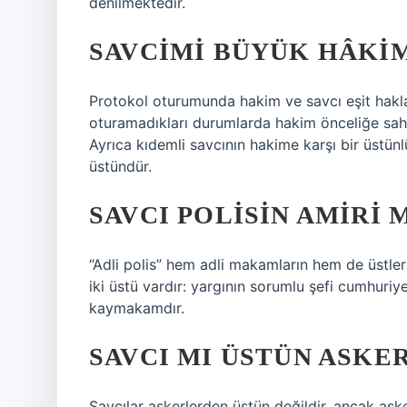
denilmektedir.
SAVCIMI BÜYÜK HÂKIM
Protokol oturumunda hakim ve savcı eşit hakl
oturamadıkları durumlarda hakim önceliğe sahip
Ayrıca kıdemli savcının hakime karşı bir üstün
üstündür.
SAVCI POLISIN AMIRI 
“Adli polis” hem adli makamların hem de üstlerin
iki üstü vardır: yargının sorumlu şefi cumhuriye
kaymakamdır.
SAVCI MI ÜSTÜN ASKER
Savcılar askerlerden üstün değildir, ancak aske