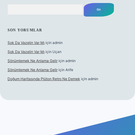
Arama
SON YORUMLAR
Şok Da Vazelin Var Mı
için
admin
Şok Da Vazelin Var Mı
için
Uçan
Sönümlemek Ne Anlama Gelir
için
admin
Sönümlemek Ne Anlama Gelir
için
Arife
Doğum Haritasında Plüton Retro Ne Demek
için
admin
lbet giriş