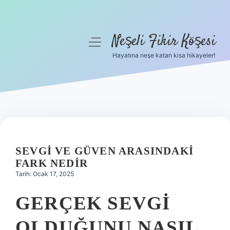
Neşeli Fikir Köşesi
menüyü
aç
Hayatına neşe katan kısa hikayeler!
Anasayfa
Gizlilik Politikası
Yasal Uyarı
Hakkımızda
SEVGI VE GÜVEN ARASINDAKI
FARK NEDIR
Tarih: Ocak 17, 2025
GERÇEK SEVGI
OLDUĞUNU NASIL