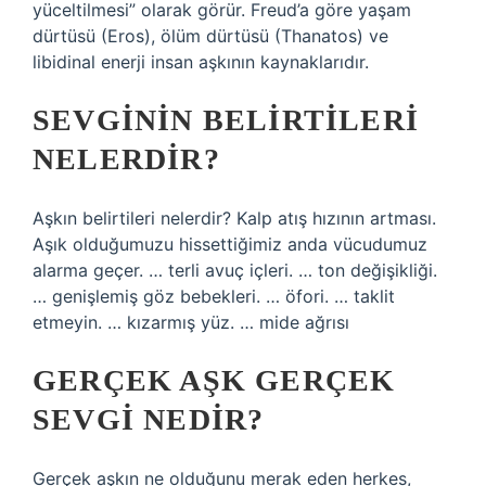
yüceltilmesi” olarak görür. Freud’a göre yaşam
dürtüsü (Eros), ölüm dürtüsü (Thanatos) ve
libidinal enerji insan aşkının kaynaklarıdır.
SEVGININ BELIRTILERI
NELERDIR?
Aşkın belirtileri nelerdir? Kalp atış hızının artması.
Aşık olduğumuzu hissettiğimiz anda vücudumuz
alarma geçer. … terli avuç içleri. … ton değişikliği.
… genişlemiş göz bebekleri. … öfori. … taklit
etmeyin. … kızarmış yüz. … mide ağrısı
GERÇEK AŞK GERÇEK
SEVGI NEDIR?
Gerçek aşkın ne olduğunu merak eden herkes,