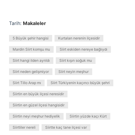
Tarih:
Makaleler
5 Büyük şehir hangisi
Kurtalan nerenin ilçesidir
Mardin Siirt komşu mu
Siirt eskiden nereye bağlıydı
Siirt hangi ilden ayrıldı
Siirt kışın soğuk mu
Siirt neden gelişmiyor
Siirt neyin meşhur
Siirt Tillo Arap mı
Siirt Türkiyenin kaçıncı büyük şehri
Siirtin en büyük ilçesi neresidir
Siirtin en güzel ilçesi hangisidir
Siirtin neyi meşhur hediyelik
Siirtin yüzde kaçı Kürt
Siirtliler nereli
Siirtte kaç tane ilçesi var