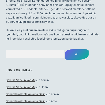
Sitemiz, 5651 Sayılı Kanun gereğince Bilgi Teknolojileri ve İletişim
Kurumu (BTK) tarafından onaylanmış bir Yer Sağlayıcı olarak hizmet
vermektedir. Bu nedenle, sitedeki içerikleri proaktif olarak denetleme
veya araştırma yükümlülüğümüz bulunmamaktadır. Ancak, üyelerimiz
yazdıkları içeriklerin sorumluluğunu taşımakta olup, siteye üye olarak
bu sorumluluğu kabul etmiş sayılırlar.
Hukuka ve yasal düzenlemelere aykırı olduğunu düşündüğünüz
içerikleri,
backlinkpanelicomtr@gmail.com
adresine bildirmeniz halinde,
ilgili içerikler yasal süre içerisinde sitemizden kaldırılacaktır.
Arama
SON YORUMLAR
Şok Da Vazelin Var Mı
için
admin
Şok Da Vazelin Var Mı
için
Uçan
Sönümlemek Ne Anlama Gelir
için
admin
Sönümlemek Ne Anlama Gelir
için
Arife