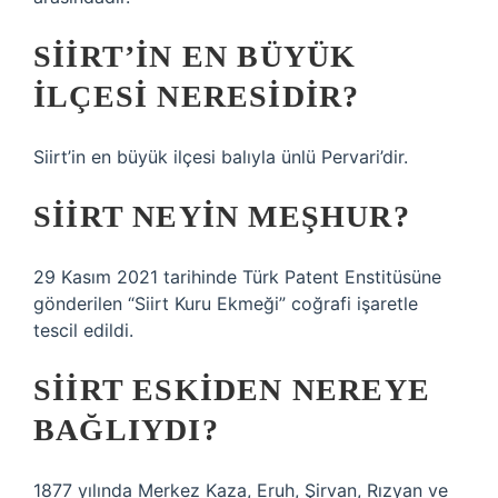
SIIRT’IN EN BÜYÜK
ILÇESI NERESIDIR?
Siirt’in en büyük ilçesi balıyla ünlü Pervari’dir.
SIIRT NEYIN MEŞHUR?
29 Kasım 2021 tarihinde Türk Patent Enstitüsüne
gönderilen “Siirt Kuru Ekmeği” coğrafi işaretle
tescil edildi.
SIIRT ESKIDEN NEREYE
BAĞLIYDI?
1877 yılında Merkez Kaza, Eruh, Şirvan, Rızyan ve