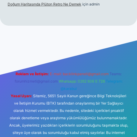
Doğum Haritasında Plüton Retro Ne Demek
için
admin
t giriş
Reklam ve İletişim:
E-mail:
backlinkpaneli@gmail.com
Teams:
forumhizmeti@gmail.com
Whatsapp: 0262 606 0 726
Telegram:
@karabul
Yasal Uyarı:
Sitemiz, 5651 Sayılı Kanun gereğince Bilgi Teknolojileri
ve İletişim Kurumu (BTK) tarafından onaylanmış bir Yer Sağlayıcı
olarak hizmet vermektedir. Bu nedenle, sitedeki içerikleri proaktif
olarak denetleme veya araştırma yükümlülüğümüz bulunmamaktadır.
Ancak, üyelerimiz yazdıkları içeriklerin sorumluluğunu taşımakta olup,
siteye üye olarak bu sorumluluğu kabul etmiş sayılırlar. Bu internet