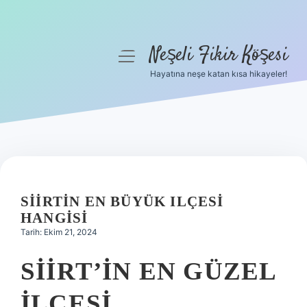
Neşeli Fikir Köşesi
menüyü
aç
Hayatına neşe katan kısa hikayeler!
Anasayfa
Gizlilik Politikası
Yasal Uyarı
Hakkımızda
SIIRTIN EN BÜYÜK ILÇESI
HANGISI
Tarih: Ekim 21, 2024
SIIRT’IN EN GÜZEL
ILÇESI