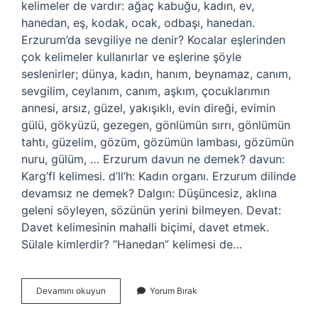
kelimeler de vardır: ağaç kabuğu, kadın, ev,
hanedan, eş, kodak, ocak, odbaşı, hanedan.
Erzurum’da sevgiliye ne denir? Kocalar eşlerinden
çok kelimeler kullanırlar ve eşlerine şöyle
seslenirler; dünya, kadın, hanım, beynamaz, canım,
sevgilim, ceylanım, canım, aşkım, çocuklarımın
annesi, arsız, güzel, yakışıklı, evin direği, evimin
gülü, gökyüzü, gezegen, gönlümün sırrı, gönlümün
tahtı, güzelim, gözüm, gözümün lambası, gözümün
nuru, gülüm, … Erzurum davun ne demek? davun:
Karg’fl kelimesi. d’ll’h: Kadın organı. Erzurum dilinde
devamsız ne demek? Dalgın: Düşüncesiz, aklına
geleni söyleyen, sözünün yerini bilmeyen. Devat:
Davet kelimesinin mahalli biçimi, davet etmek.
Sülale kimlerdir? “Hanedan” kelimesi de…
Sülü
Devamını okuyun
Yorum Bırak
Kime
Denir