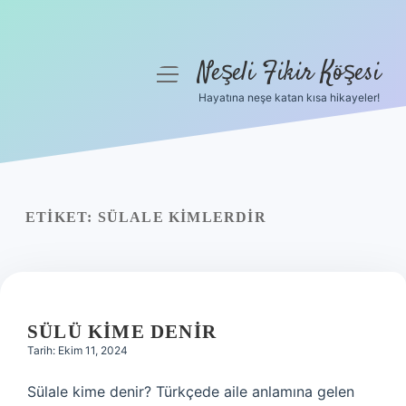
Neşeli Fikir Köşesi
menüyü
aç
Hayatına neşe katan kısa hikayeler!
Anasayfa
Gizlilik Politikası
Yasal Uyarı
ETIKET:
SÜLALE KIMLERDIR
Hakkımızda
SÜLÜ KIME DENIR
Tarih: Ekim 11, 2024
Sülale kime denir? Türkçede aile anlamına gelen