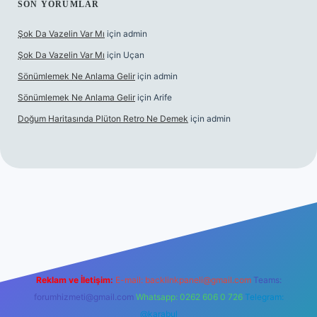
SON YORUMLAR
Şok Da Vazelin Var Mı
için
admin
Şok Da Vazelin Var Mı
için
Uçan
Sönümlemek Ne Anlama Gelir
için
admin
Sönümlemek Ne Anlama Gelir
için
Arife
Doğum Haritasında Plüton Retro Ne Demek
için
admin
riş
Reklam ve İletişim:
E-mail:
backlinkpaneli@gmail.com
Teams:
forumhizmeti@gmail.com
Whatsapp: 0262 606 0 726
Telegram:
@karabul