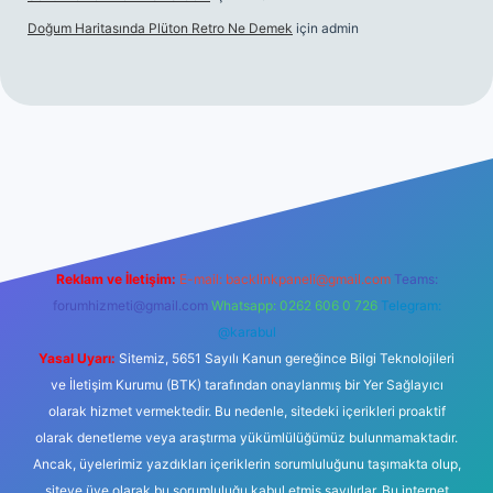
Doğum Haritasında Plüton Retro Ne Demek
için
admin
 giriş
Reklam ve İletişim:
E-mail:
backlinkpaneli@gmail.com
Teams:
forumhizmeti@gmail.com
Whatsapp: 0262 606 0 726
Telegram:
@karabul
Yasal Uyarı:
Sitemiz, 5651 Sayılı Kanun gereğince Bilgi Teknolojileri
ve İletişim Kurumu (BTK) tarafından onaylanmış bir Yer Sağlayıcı
olarak hizmet vermektedir. Bu nedenle, sitedeki içerikleri proaktif
olarak denetleme veya araştırma yükümlülüğümüz bulunmamaktadır.
Ancak, üyelerimiz yazdıkları içeriklerin sorumluluğunu taşımakta olup,
siteye üye olarak bu sorumluluğu kabul etmiş sayılırlar. Bu internet