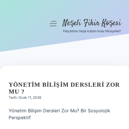
Neşeli Fikir Köşesi
menüyü
aç
Hayatına neşe katan kısa hikayeler!
Anasayfa
Gizlilik Politikası
Yasal Uyarı
Hakkımızda
YÖNETIM BILIŞIM DERSLERI ZOR
MU ?
Tarih: Ocak 11, 2026
Yönetim Bilişim Dersleri Zor Mu? Bir Sosyolojik
Perspektif