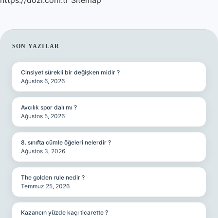
https://dozi.com.tr
Sitemap
SIDEBAR
SON YAZILAR
Cinsiyet sürekli bir değişken midir ?
Ağustos 6, 2026
Avcılık spor dalı mı ?
Ağustos 5, 2026
8. sınıfta cümle öğeleri nelerdir ?
Ağustos 3, 2026
The golden rule nedir ?
Temmuz 25, 2026
Kazancın yüzde kaçı ticarette ?