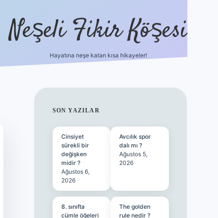
Neşeli Fikir Köşesi
Hayatına neşe katan kısa hikayeler!
ilbet giriş
SIDEBAR
SON YAZILAR
Cinsiyet
Avcılık spor
sürekli bir
dalı mı ?
değişken
Ağustos 5,
midir ?
2026
Ağustos 6,
2026
8. sınıfta
The golden
cümle öğeleri
rule nedir ?