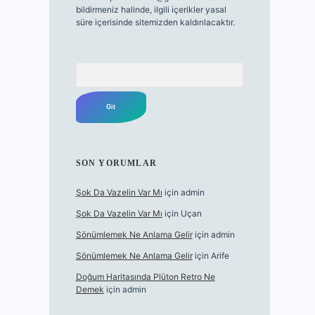
bildirmeniz halinde, ilgili içerikler yasal
süre içerisinde sitemizden kaldırılacaktır.
Arama
SON YORUMLAR
Şok Da Vazelin Var Mı
için
admin
Şok Da Vazelin Var Mı
için
Uçan
Sönümlemek Ne Anlama Gelir
için
admin
Sönümlemek Ne Anlama Gelir
için
Arife
Doğum Haritasında Plüton Retro Ne
Demek
için
admin