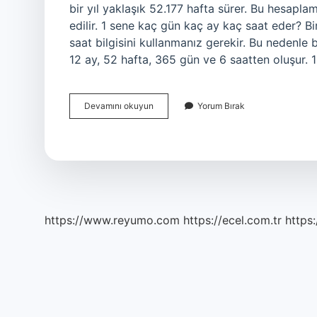
bir yıl yaklaşık 52.177 hafta sürer. Bu hesapla
edilir. 1 sene kaç gün kaç ay kaç saat eder? B
saat bilgisini kullanmanız gerekir. Bu nedenle b
12 ay, 52 hafta, 365 gün ve 6 saatten oluşur. 1
1
Devamını okuyun
Yorum Bırak
Sene
1
Ay
Kaç
Gündür
https://www.reyumo.com
https://ecel.com.tr
https: