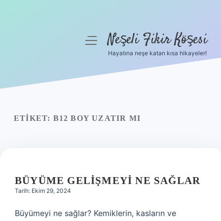
Neşeli Fikir Köşesi
menüyü
aç
Hayatına neşe katan kısa hikayeler!
Anasayfa
Gizlilik Politikası
Yasal Uyarı
ETIKET:
B12 BOY UZATIR MI
Hakkımızda
BÜYÜME GELIŞMEYI NE SAĞLAR
Tarih: Ekim 29, 2024
Büyümeyi ne sağlar? Kemiklerin, kasların ve