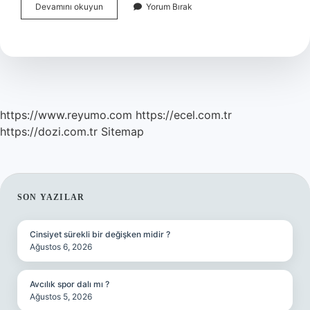
Büyüme
Devamını okuyun
Yorum Bırak
Gelişmeyi
Ne
Sağlar
https://www.reyumo.com
https://ecel.com.tr
https://dozi.com.tr
Sitemap
SIDEBAR
SON YAZILAR
Cinsiyet sürekli bir değişken midir ?
Ağustos 6, 2026
Avcılık spor dalı mı ?
Ağustos 5, 2026