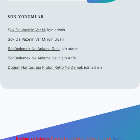
SON YORUMLAR
Şok Da Vazelin Var Mı
için
admin
Şok Da Vazelin Var Mı
için
Uçan
Sönümlemek Ne Anlama Gelir
için
admin
Sönümlemek Ne Anlama Gelir
için
Arife
Doğum Haritasında Plüton Retro Ne Demek
için
admin
iş
Reklam ve İletişim:
E-mail:
backlinkpaneli@gmail.com
Teams: