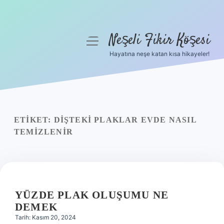
Neşeli Fikir Köşesi
menüyü
aç
Hayatına neşe katan kısa hikayeler!
Anasayfa
Gizlilik Politikası
Yasal Uyarı
ETIKET:
DIŞTEKI PLAKLAR EVDE NASIL
TEMIZLENIR
Hakkımızda
YÜZDE PLAK OLUŞUMU NE
DEMEK
Tarih: Kasım 20, 2024