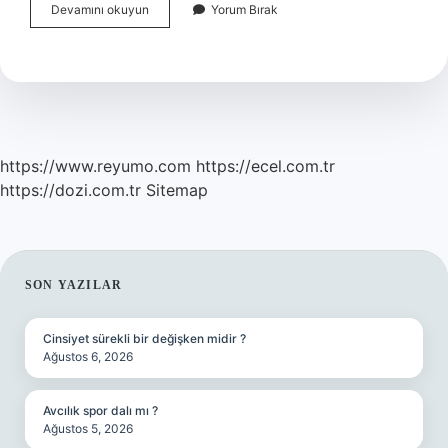
Yüzde
Devamını okuyun
Yorum Bırak
Plak
Oluşumu
Ne
Demek
https://www.reyumo.com
https://ecel.com.tr
https://dozi.com.tr
Sitemap
SIDEBAR
SON YAZILAR
Cinsiyet sürekli bir değişken midir ?
Ağustos 6, 2026
Avcılık spor dalı mı ?
Ağustos 5, 2026