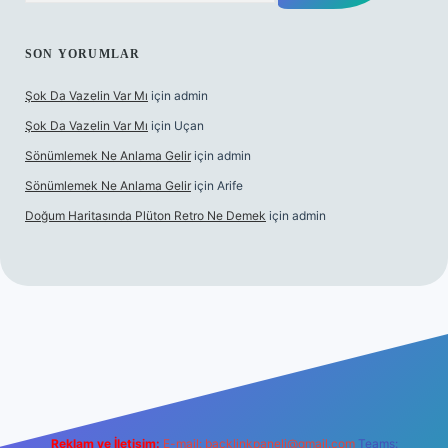
SON YORUMLAR
Şok Da Vazelin Var Mı
için
admin
Şok Da Vazelin Var Mı
için
Uçan
Sönümlemek Ne Anlama Gelir
için
admin
Sönümlemek Ne Anlama Gelir
için
Arife
Doğum Haritasında Plüton Retro Ne Demek
için
admin
riş
Reklam ve İletişim:
E-mail:
backlinkpaneli@gmail.com
Teams: