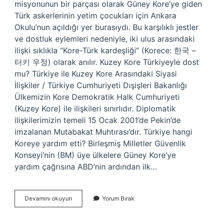
misyonunun bir parçası olarak Güney Kore’ye giden
Türk askerlerinin yetim çocukları için Ankara
Okulu’nun açıldığı yer burasıydı. Bu karşılıklı jestler
ve dostluk eylemleri nedeniyle, iki ulus arasındaki
ilişki sıklıkla “Kore-Türk kardeşliği” (Korece: 한국 –
터키 우정) olarak anılır. Kuzey Kore Türkiyeyle dost
mu? Türkiye ile Kuzey Kore Arasındaki Siyasi
İlişkiler / Türkiye Cumhuriyeti Dışişleri Bakanlığı
Ülkemizin Kore Demokratik Halk Cumhuriyeti
(Kuzey Kore) ile ilişkileri sınırlıdır. Diplomatik
ilişkilerimizin temeli 15 Ocak 2001’de Pekin’de
imzalanan Mutabakat Muhtırası’dır. Türkiye hangi
Koreye yardım etti? Birleşmiş Milletler Güvenlik
Konseyi’nin (BM) üye ülkelere Güney Kore’ye
yardım çağrısına ABD’nin ardından ilk…
Türkiyenin
Devamını okuyun
Yorum Bırak
Dostu
Hangi