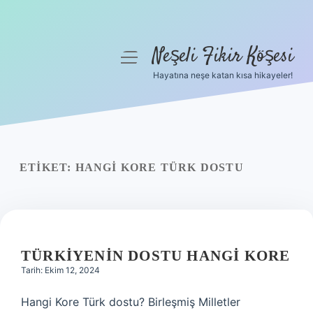
Neşeli Fikir Köşesi
menüyü
aç
Hayatına neşe katan kısa hikayeler!
Anasayfa
Gizlilik Politikası
Yasal Uyarı
ETIKET:
HANGI KORE TÜRK DOSTU
Hakkımızda
TÜRKIYENIN DOSTU HANGI KORE
Tarih: Ekim 12, 2024
Hangi Kore Türk dostu? Birleşmiş Milletler