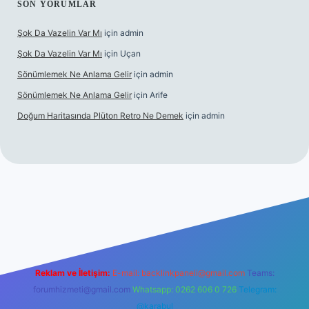
SON YORUMLAR
Şok Da Vazelin Var Mı
için
admin
Şok Da Vazelin Var Mı
için
Uçan
Sönümlemek Ne Anlama Gelir
için
admin
Sönümlemek Ne Anlama Gelir
için
Arife
Doğum Haritasında Plüton Retro Ne Demek
için
admin
iriş
Reklam ve İletişim:
E-mail:
backlinkpaneli@gmail.com
Teams:
forumhizmeti@gmail.com
Whatsapp: 0262 606 0 726
Telegram:
@karabul