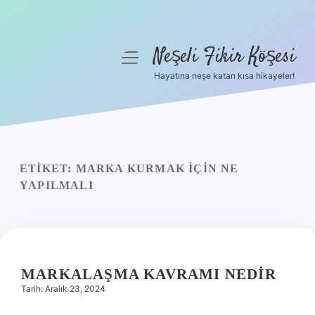
Neşeli Fikir Köşesi
menüyü
aç
Hayatına neşe katan kısa hikayeler!
Anasayfa
Gizlilik Politikası
Yasal Uyarı
ETIKET:
MARKA KURMAK IÇIN NE
YAPILMALI
Hakkımızda
MARKALAŞMA KAVRAMI NEDIR
Tarih: Aralık 23, 2024