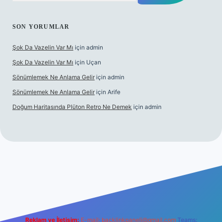
SON YORUMLAR
Şok Da Vazelin Var Mı
için
admin
Şok Da Vazelin Var Mı
için
Uçan
Sönümlemek Ne Anlama Gelir
için
admin
Sönümlemek Ne Anlama Gelir
için
Arife
Doğum Haritasında Plüton Retro Ne Demek
için
admin
giriş
Reklam ve İletişim:
E-mail:
backlinkpaneli@gmail.com
Teams: