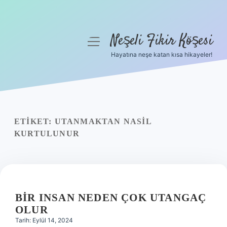
Neşeli Fikir Köşesi
menüyü
aç
Hayatına neşe katan kısa hikayeler!
Anasayfa
Gizlilik Politikası
Yasal Uyarı
ETIKET:
UTANMAKTAN NASIL
KURTULUNUR
Hakkımızda
BIR INSAN NEDEN ÇOK UTANGAÇ
OLUR
Tarih: Eylül 14, 2024