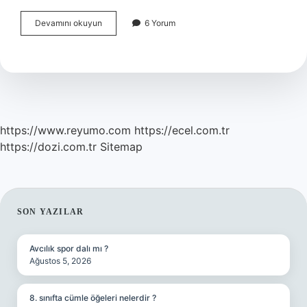
Bir
Devamını okuyun
6 Yorum
Insan
Neden
Çok
Utangaç
Olur
https://www.reyumo.com
https://ecel.com.tr
https://dozi.com.tr
Sitemap
SIDEBAR
SON YAZILAR
Avcılık spor dalı mı ?
Ağustos 5, 2026
8. sınıfta cümle öğeleri nelerdir ?