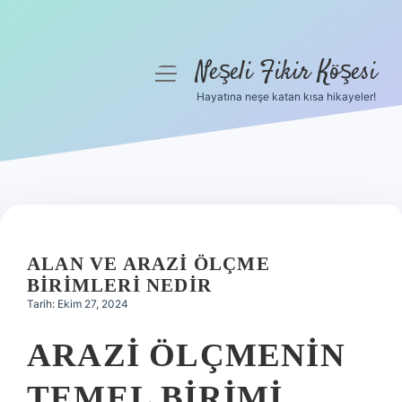
Neşeli Fikir Köşesi
menüyü
aç
Hayatına neşe katan kısa hikayeler!
Anasayfa
Gizlilik Politikası
Yasal Uyarı
Hakkımızda
ALAN VE ARAZI ÖLÇME
BIRIMLERI NEDIR
Tarih: Ekim 27, 2024
ARAZI ÖLÇMENIN
TEMEL BIRIMI