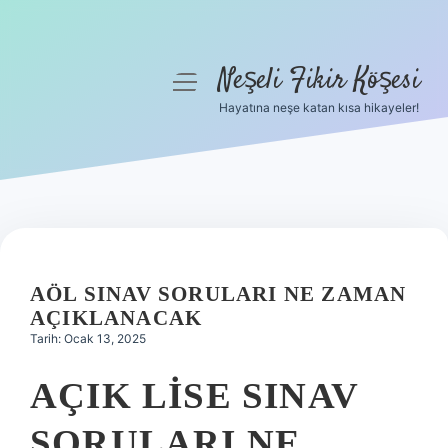
Neşeli Fikir Köşesi
menüyü
aç
Hayatına neşe katan kısa hikayeler!
Anasayfa
Gizlilik Politikası
Yasal Uyarı
Hakkımızda
AÖL SINAV SORULARI NE ZAMAN
AÇIKLANACAK
Tarih: Ocak 13, 2025
AÇIK LISE SINAV
SORULARI NE