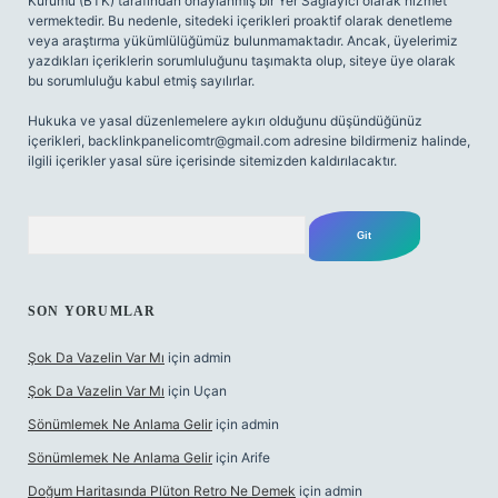
Kurumu (BTK) tarafından onaylanmış bir Yer Sağlayıcı olarak hizmet
vermektedir. Bu nedenle, sitedeki içerikleri proaktif olarak denetleme
veya araştırma yükümlülüğümüz bulunmamaktadır. Ancak, üyelerimiz
yazdıkları içeriklerin sorumluluğunu taşımakta olup, siteye üye olarak
bu sorumluluğu kabul etmiş sayılırlar.
Hukuka ve yasal düzenlemelere aykırı olduğunu düşündüğünüz
içerikleri,
backlinkpanelicomtr@gmail.com
adresine bildirmeniz halinde,
ilgili içerikler yasal süre içerisinde sitemizden kaldırılacaktır.
Arama
SON YORUMLAR
Şok Da Vazelin Var Mı
için
admin
Şok Da Vazelin Var Mı
için
Uçan
Sönümlemek Ne Anlama Gelir
için
admin
Sönümlemek Ne Anlama Gelir
için
Arife
Doğum Haritasında Plüton Retro Ne Demek
için
admin