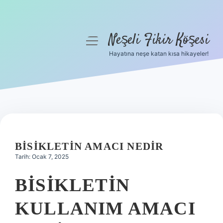
Neşeli Fikir Köşesi
menüyü
aç
Hayatına neşe katan kısa hikayeler!
Anasayfa
Gizlilik Politikası
Yasal Uyarı
Hakkımızda
BISIKLETIN AMACI NEDIR
Tarih: Ocak 7, 2025
BISIKLETIN
KULLANIM AMACI