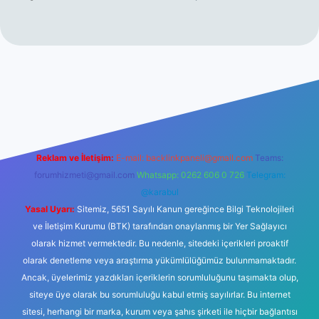
lbet giriş
Reklam ve İletişim:
E-mail:
backlinkpaneli@gmail.com
Teams:
forumhizmeti@gmail.com
Whatsapp: 0262 606 0 726
Telegram:
@karabul
Yasal Uyarı:
Sitemiz, 5651 Sayılı Kanun gereğince Bilgi Teknolojileri
ve İletişim Kurumu (BTK) tarafından onaylanmış bir Yer Sağlayıcı
olarak hizmet vermektedir. Bu nedenle, sitedeki içerikleri proaktif
olarak denetleme veya araştırma yükümlülüğümüz bulunmamaktadır.
Ancak, üyelerimiz yazdıkları içeriklerin sorumluluğunu taşımakta olup,
siteye üye olarak bu sorumluluğu kabul etmiş sayılırlar. Bu internet
sitesi, herhangi bir marka, kurum veya şahıs şirketi ile hiçbir bağlantısı