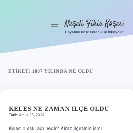
Neşeli Fikir Köşesi
menüyü
aç
Hayatına neşe katan kısa hikayeler!
Anasayfa
Gizlilik Politikası
Yasal Uyarı
ETIKET:
1887 YILINDA NE OLDU
Hakkımızda
KELES NE ZAMAN ILÇE OLDU
Tarih: Aralık 23, 2024
Keles’in eski adı nedir? Kiraz ilçesinin ismi