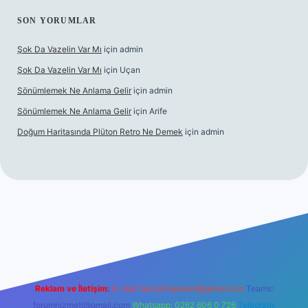
SON YORUMLAR
Şok Da Vazelin Var Mı
için
admin
Şok Da Vazelin Var Mı
için
Uçan
Sönümlemek Ne Anlama Gelir
için
admin
Sönümlemek Ne Anlama Gelir
için
Arife
Doğum Haritasında Plüton Retro Ne Demek
için
admin
bet giriş
Reklam ve İletişim:
E-mail:
backlinkpaneli@gmail.com
Teams:
forumhizmeti@gmail.com
Whatsapp: 0262 606 0 726
Telegram: