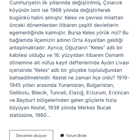
Cumhuriyetin ilk yıllarında değiştirilmiş, Çınarcık
köyünün ismi ise 1966 yılında değiştirilerek
bugünkü halini almıştır. Keles ve çevresi milattan
önceki dönemlerden itibaren çeşitli devletlerin
egemenliğinde kalmıştır. Bursa Keles yörük mü? Bu
bağlamda ilçemizin adının Orta Asya’dan geldiği
anlaşılmaktadır. Ayrıca; Oğuzların “Keles” adlı bir
kabilesi olduğu ve 16. yüzyıldan itibaren Osmanlı
dönemine ait nüfus kayıt defterlerinde Aydın Livası
içerisinde “Keles” adlı bir göçebe topluluğundan
bahsedilmektedir. Kestel ne zaman ilçe oldu? 1919-
1945 yılları arasında Yunanistan, Bulgaristan,
Gelibolu, Bilecik, Tunceli, Elazığ, Erzurum, Erzincan
ve Bayburt bölgelerinden gelen göçlerle hızla
büyüyen Kestel, 1938 yılında Merkez Bucak
statüsüne, 1960…
Keles
Devamını okuyun
Yorum Bırak